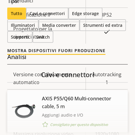
vandalici
Tipo:
Tutto
Cavi e connettori
Edge storage
Classificazione IP
IP52
Illuminatori
Media converter
Strumenti ed extra
Progettato per la
Sì
riverniciatura
Supporti
Switch
MOSTRA DISPOSITIVI FUORI PRODUZIONE
Analisi
Cavi e connettori
Descrizione
Versione con rilevamento
Valore
Autotracking
della
automatico
della
1
proprietà
proprietà
Assistenza orientamento
-
AXIS P55/Q60 Multi-connector
cable, 5 m
Aggiungi audio e I/O
Video
Consigliato per questo dispositivo
Descrizione
Massima risoluzione video
Valore
1920x1080