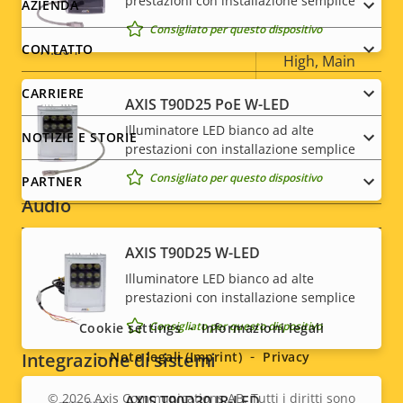
prestazioni con installazione semplice
Footer
AZIENDA
della
della
Consigliato per questo dispositivo
proprietà
proprietà
Baseline,
menu
H.264
CONTATTO
High, Main
CARRIERE
H.265
–
AXIS T90D25 PoE W-LED
Illuminatore LED bianco ad alte
NOTIZIE E STORIE
AV1
–
prestazioni con installazione semplice
Consigliato per questo dispositivo
PARTNER
Audio
AXIS T90D25 W-LED
Descrizione
Supporto audio
Valore
Yes
Social
Illuminatore LED bianco ad alte
della
della
prestazioni con installazione semplice
Microfono incorporato
-
proprietà
proprietà
menu
Consigliato per questo dispositivo
Cookie settings
Informazioni legali
Integrazione di sistemi
Note legali (Imprint)
Privacy
© 2026
Axis Communications AB. Tutti i diritti sono
AXIS T90D30 IR-LED