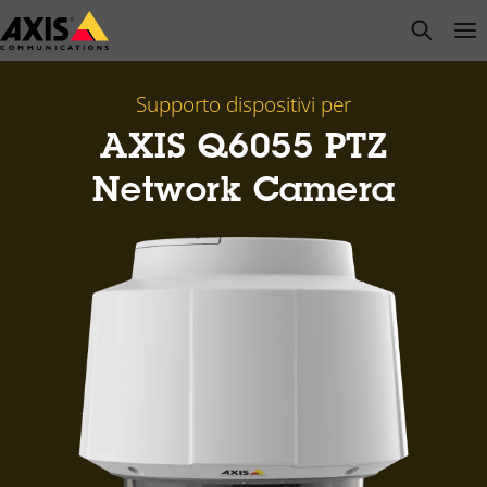
Salta
open s
Op
Clo
al
contenuto
principale
Supporto dispositivi per
AXIS Q6055 PTZ
Network Camera