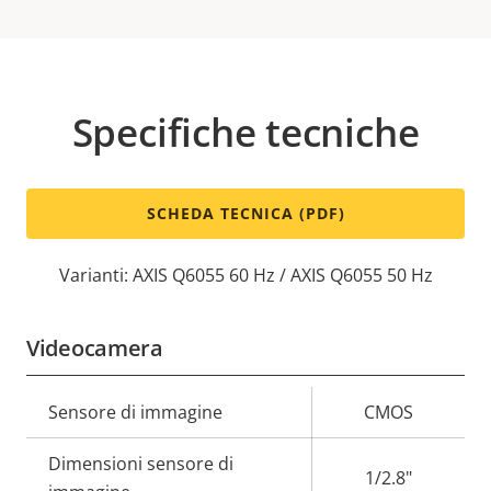
Specifiche tecniche
SCHEDA TECNICA (PDF)
Varianti: AXIS Q6055 60 Hz / AXIS Q6055 50 Hz
Videocamera
Descrizione
Sensore di immagine
Valore
CMOS
della
della
Dimensioni sensore di
proprietà
proprietà
1/2.8"