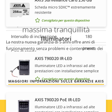
AXIS Surveillance Card 256 GB
Scheda micro SDXC™ estremamente
Panoramica, inclinazione, zoom
resistente
5 anni di garanzia per la
Consigliato per questo dispositivo
Descrizione
Ampiezza di rotazione
Valore
360 endless
massima tranquillità
della
della
Intervallo di inclinazione
180
Illuminatori
proprietà
proprietà
La nostra nuova garanzia di 5 anni offre anni di
preset
funzionamento senza problemi e contenimento dei
Giro di ronda
position tour
costi. E non ci sono sorprese nascoste nelle clausole
AXIS T90D20 IR-LED
scritte in piccolo: otterrai esattamente quello che
Illuminatore LED a infrarossi ad alte
Zoom ottico
32
promettiamo.
prestazioni con installazione semplice
Zoom digitale
12
Consigliato per questo dispositivo
MAGGIORI INFORMAZIONI SULLE GARANZIE AXIS
Compressione
AXIS T90D20 PoE IR-LED
Illuminatore LED a infrarossi ad alte
Descrizione
Valore
Sì
Zipstream