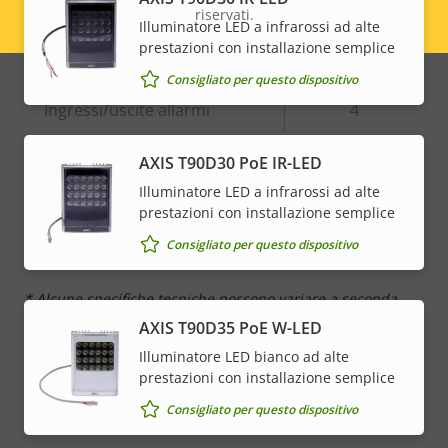
Descrizione
Valore
Sì
Rilevamento di suoni
riservati.
Legal
Illuminatore LED a infrarossi ad alte
della
della
prestazioni con installazione semplice
proprietà
Antimanomissione attiva
proprietà
–
menu
Consigliato per questo dispositivo
Ingressi/uscite allarmi
4
AXIS T90D30 PoE IR-LED
Rete
Illuminatore LED a infrarossi ad alte
prestazioni con installazione semplice
Descrizione
Classe PoE
Valore
4
Consigliato per questo dispositivo
della
della
proprietà
proprietà
* Alcune specifiche tecniche possono variare a seconda
dell'opzione hardware scelta.
AXIS T90D35 PoE W-LED
Illuminatore LED bianco ad alte
prestazioni con installazione semplice
Consigliato per questo dispositivo