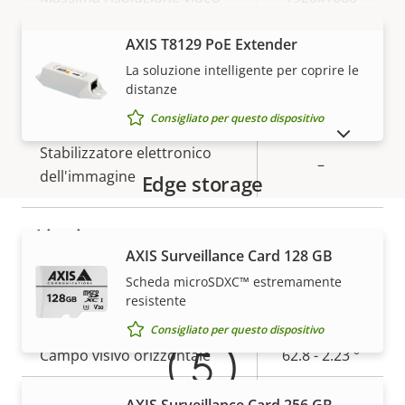
della
della
Fotogrammi massimi al
VISUALIZZA DI PIÙ
proprietà
AXIS T8129 PoE Extender
proprietà
60 / 50
secondo *
La soluzione intelligente per coprire le
distanze
Sì
Riprese diurne/notturne
Consigliato per questo dispositivo
MOSTRA DISPOSITIVI FUORI PRODUZIONE
Stabilizzatore elettronico
–
dell'immagine
Edge storage
Obiettivo
AXIS Surveillance Card 128 GB
Garanzia
Scheda microSDXC™ estremamente
Descrizione
Valore
4.44 - 142.6
Lunghezza focale
resistente
della
della
mm
Consigliato per questo dispositivo
proprietà
proprietà
Campo visivo orizzontale
62.8 - 2.23 °
Campo visivo verticale
36.8 - 1.3 °