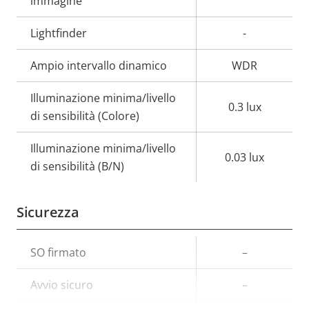
immagine
Lightfinder
-
Ampio intervallo dinamico
WDR
Illuminazione minima/livello
0.3 lux
di sensibilità (Colore)
Illuminazione minima/livello
0.03 lux
di sensibilità (B/N)
Sicurezza
Descrizione
SO firmato
Valore
–
della
della
Avvio sicuro
–
proprietà
proprietà