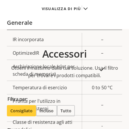
TPM
–
VISUALIZZA DI PIÙ
Generale
Descrizione
IR incorporata
Valore
–
della
della
Accessori
OptimizedIR
–
proprietà
proprietà
Archiviazione locale (slot per
Ottieni il massimo dalla tua soluzione. Usa il filtro
Sì
scheda di memoria)
per trovare i prodotti compatibili.
Temperatura di esercizio
0 to 50 °C
Filtra per:
Pronta per l'utilizzo in
–
ambienti esterni
Consigliato
Incluso
Tutto
Classe di resistenza agli atti
-