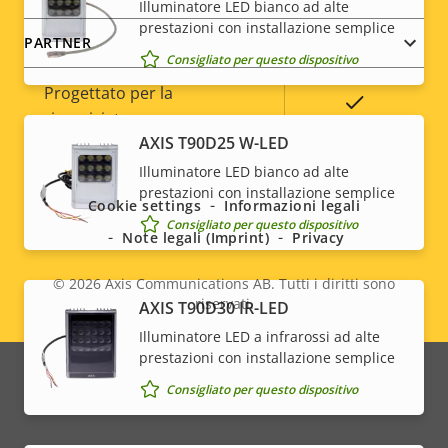
Illuminatore LED bianco ad alte
prestazioni con installazione semplice
PARTNER
Classificazione IP
-
Consigliato per questo dispositivo
Progettato per la
Sì
riverniciatura
Social
AXIS T90D25 W-LED
Sostenibilità
-
Illuminatore LED bianco ad alte
menu
prestazioni con installazione semplice
Cookie settings
Informazioni legali
Consigliato per questo dispositivo
Note legali (Imprint)
Privacy
© 2026
Axis Communications AB. Tutti i diritti sono
riservati.
AXIS T90D30 IR-LED
Legal
Illuminatore LED a infrarossi ad alte
menu
prestazioni con installazione semplice
Consigliato per questo dispositivo