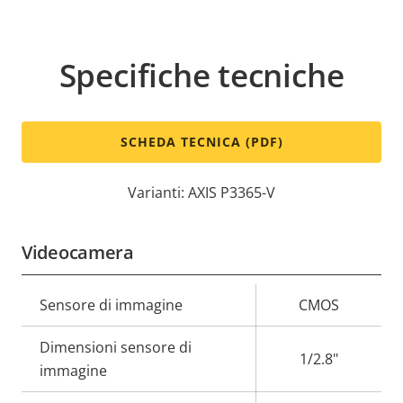
Specifiche tecniche
SCHEDA TECNICA (PDF)
Varianti: AXIS P3365-V
Videocamera
Descrizione
Sensore di immagine
Valore
CMOS
della
della
Dimensioni sensore di
proprietà
proprietà
1/2.8"
immagine