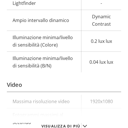
Lightfinder
-
Dynamic
Ampio intervallo dinamico
Contrast
Illuminazione minima/livello
0.2 lux lux
di sensibilità (Colore)
Illuminazione minima/livello
0.04 lux lux
di sensibilità (B/N)
Video
Descrizione
Massima risoluzione video
Valore
1920x1080
della
della
Fotogrammi massimi al
proprietà
proprietà
25/30
secondo
VISUALIZZA DI PIÙ