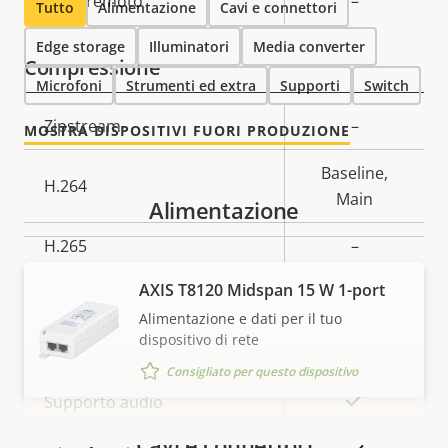
Descrizione
PTRZ remoto
Valore
–
Tutto
Alimentazione
Cavi e connettori
della
della
Edge storage
Illuminatori
Media converter
proprietà
proprietà
Compressione
Microfoni
Strumenti ed extra
Supporti
Switch
Descrizione
Zipstream
Valore
–
MOSTRA DISPOSITIVI FUORI PRODUZIONE
della
della
Baseline,
proprietà
proprietà
H.264
Main
Alimentazione
H.265
–
AXIS T8120 Midspan 15 W 1-port
AV1
–
Alimentazione e dati per il tuo
Audio
dispositivo di rete
Consigliato per questo dispositivo
Descrizione
Valore
Sì
Supporto audio
della
della
Cavi e connettori