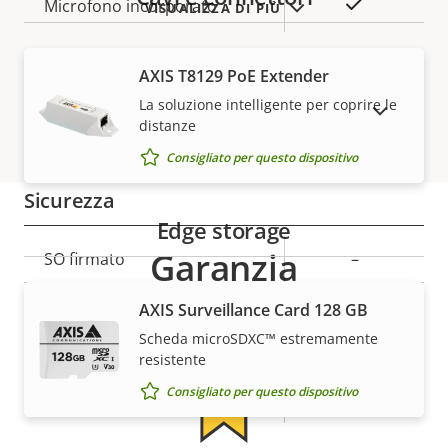
proprietà
proprietà
Sì
Microfono incorporato
VISUALIZZA DI PIÙ
Rete
AXIS T8129 PoE Extender
La soluzione intelligente per coprire le
MOSTRA DISPOSITIVI FUORI PRODUZIONE
distanze
Descrizione
Classe PoE
Valore
2
Consigliato per questo dispositivo
della
della
proprietà
proprietà
Sicurezza
Edge storage
Garanzia
Descrizione
SO firmato
Valore
–
della
della
Avvio sicuro
–
AXIS Surveillance Card 128 GB
proprietà
proprietà
Scheda microSDXC™ estremamente
Secure keystore
-
resistente
Consigliato per questo dispositivo
Axis Edge Vault
–