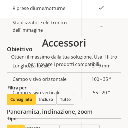
Sì
Riprese diurne/notturne
Stabilizzatore elettronico
–
dell'immagine
Accessori
Obiettivo
Ottieni il massimo dalla tua soluzione. Usa il filtro
per trovare i prodotti compatibili.
Descrizione
Lunghezza focale
Valore
3 - 9 mm
della
della
Campo visivo orizzontale
100 - 35 °
proprietà
proprietà
Filtra per:
Campo visivo verticale
55 - 20 °
Consigliato
Incluso
Tutto
Panoramica, inclinazione, zoom
Tipo: