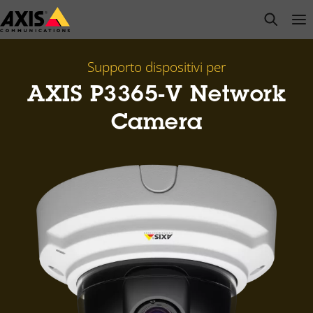
Salta
open s
Op
Clo
al
contenuto
principale
Supporto dispositivi per
AXIS P3365-V Network
Camera