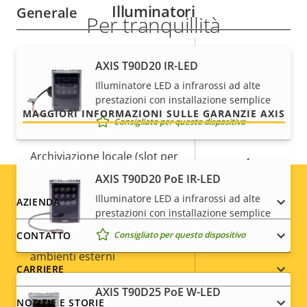
Illuminatori
Generale
Per tranquillità
Descrizione
Valore
Sì
Messa a fuoco remota
La nostra garanzia di 3 anni offre funzionamento
AXIS T90D20 IR-LED
della
della
senza problemi e contenimento dei costi.
Illuminatore LED a infrarossi ad alte
proprietà
proprietà
Sì
Zoom remoto
prestazioni con installazione semplice
MAGGIORI INFORMAZIONI SULLE GARANZIE AXIS
Consigliato per questo dispositivo
IR incorporata
–
Archiviazione locale (slot per
Sì
scheda di memoria)
AXIS T90D20 PoE IR-LED
Illuminatore LED a infrarossi ad alte
Footer
AZIENDA
Temperatura di esercizio
0 to 50 °C
prestazioni con installazione semplice
menu
Consigliato per questo dispositivo
CONTATTO
Pronta per l'utilizzo in
–
ambienti esterni
CARRIERE
Classe di resistenza agli atti
AXIS T90D25 PoE W-LED
IK10
NOTIZIE E STORIE
vandalici