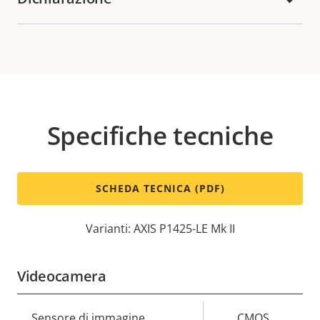
Specifiche tecniche
SCHEDA TECNICA (PDF)
Varianti: AXIS P1425-LE Mk II
Videocamera
Descrizione
Sensore di immagine
Valore
CMOS