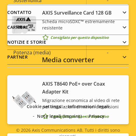
Sostenibilità
-
menu
AXIS Surveillance Card 128 GB
CONTATTO
Alimentazione
Scheda microSDXC™ estremamente
CARRIERE
resistente
Consigliato per questo dispositivo
Descrizione
Potenza (massima)
Valore
-
NOTIZIE E STORIE
della
della
Potenza (media)
-
proprietà
proprietà
PARTNER
Media converter
AXIS T8640 PoE+ over Coax
Social
Adapter Kit
menu
Migrazione economica al video di rete
Cookie settings
Informazioni legali
per installazioni di minori dimensioni
Note legali (Imprint)
Privacy
Consigliato per questo dispositivo
© 2026
Axis Communications AB. Tutti i diritti sono