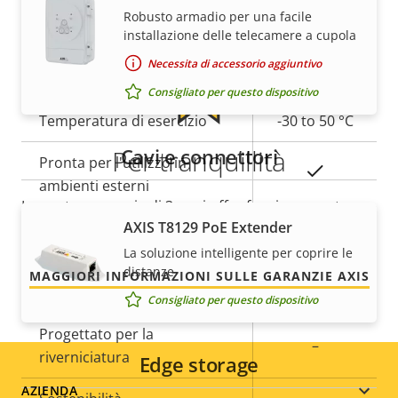
Sì
IR incorporata
Robusto armadio per una facile
installazione delle telecamere a cupola
Archiviazione locale (slot per
Sì
Necessita di accessorio aggiuntivo
scheda di memoria)
Consigliato per questo dispositivo
Temperatura di esercizio
-30 to 50 °C
Cavi e connettori
Per tranquillità
Pronta per l'utilizzo in
Sì
ambienti esterni
La nostra garanzia di 3 anni offre funzionamento
Classe di resistenza agli atti
AXIS T8129 PoE Extender
senza problemi e contenimento dei costi.
IK08
vandalici
La soluzione intelligente per coprire le
distanze
MAGGIORI INFORMAZIONI SULLE GARANZIE AXIS
Classificazione IP
IP66, IP67
Consigliato per questo dispositivo
Progettato per la
–
riverniciatura
Edge storage
Footer
AZIENDA