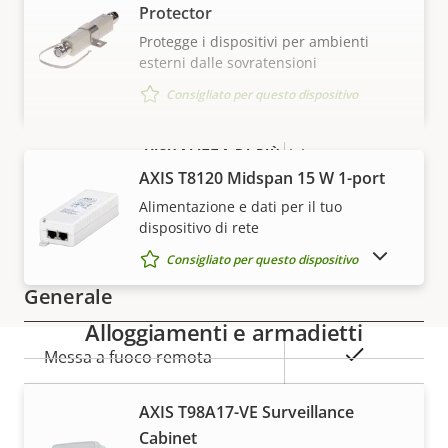
Descrizione
Classe PoE
Valore
3
Protector
della
della
Protegge i dispositivi per ambienti
proprietà
proprietà
esterni dalle sovratensioni
Sicurezza
Consigliato per questo dispositivo
Descrizione
SO firmato
Valore
–
VISUALIZZA DI PIÙ
della
della
AXIS T8120 Midspan 15 W 1-port
Avvio sicuro
–
proprietà
proprietà
Alimentazione e dati per il tuo
dispositivo di rete
Secure keystore
-
MOSTRA DISPOSITIVI FUORI PRODUZIONE
Consigliato per questo dispositivo
Generale
Alloggiamenti e armadietti
Descrizione
Valore
Sì
Messa a fuoco remota
della
della
Garanzia
proprietà
proprietà
Sì
Zoom remoto
AXIS T98A17-VE Surveillance
Cabinet