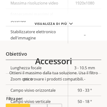
Descrizione
Massima risoluzione video
Valore
1920x1080
della
della
Fotogrammi massimi al
proprietà
proprietà
50/60
secondo
VISUALIZZA DI PIÙ
Stabilizzatore elettronico
–
dell'immagine
Obiettivo
Accessori
Descrizione
Lunghezza focale
Valore
3 - 10.5 mm
Ottieni il massimo dalla tua soluzione. Usa il filtro
della
della
Zoom ottico
per trovare i prodotti compatibili.
-
proprietà
proprietà
Campo visivo orizzontale
93 - 33 °
Filtra per:
Campo visivo verticale
50 - 18 °