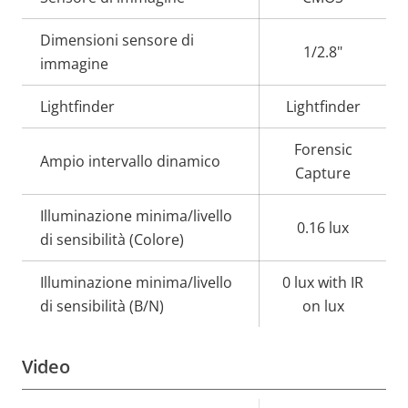
della
della
Dimensioni sensore di
proprietà
proprietà
1/2.8"
immagine
Lightfinder
Lightfinder
Forensic
Ampio intervallo dinamico
Capture
Illuminazione minima/livello
0.16 lux
di sensibilità (Colore)
Illuminazione minima/livello
0 lux with IR
di sensibilità (B/N)
on lux
Video