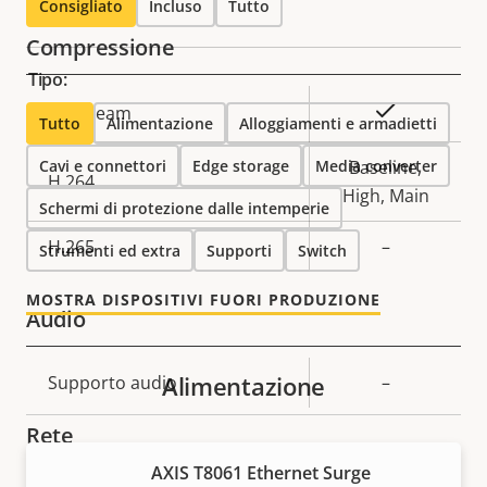
Consigliato
Incluso
Tutto
Compressione
Tipo:
Descrizione
Valore
Sì
Zipstream
Tutto
Alimentazione
Alloggiamenti e armadietti
della
della
Cavi e connettori
proprietà
proprietà
Edge storage
Media converter
Baseline,
H.264
High, Main
Schermi di protezione dalle intemperie
H.265
–
Strumenti ed extra
Supporti
Switch
MOSTRA DISPOSITIVI FUORI PRODUZIONE
Audio
Alimentazione
Descrizione
Supporto audio
Valore
–
della
della
Rete
proprietà
proprietà
AXIS T8061 Ethernet Surge