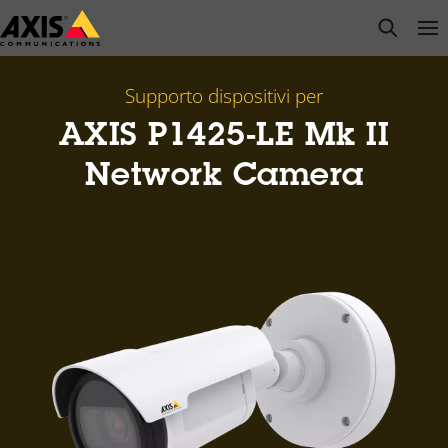
Salta
open s
Op
Clo
al
contenuto
principale
Supporto dispositivi per
AXIS P1425-LE Mk II
Network Camera