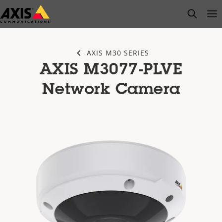
Salta
open s
Op
Clo
al
contenuto
principale
AXIS M30 SERIES
AXIS M3077-PLVE
Network Camera