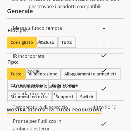
per trovare i prodotti compatibili.
Generale
Descrizione
Messa a fuoco remota
Valore
–
Filtra per:
della
della
Zoom remoto
–
Consigliato
Incluso
Tutto
proprietà
proprietà
Sì
IR incorporata
Tipo:
Sì
OptimizedIR
Tutto
Alimentazione
Alloggiamenti e armadietti
Cavi e connettori
Edge storage
Archiviazione locale (slot per
Sì
scheda di memoria)
Strumenti ed extra
Supporti
Switch
Temperatura di esercizio
-40 to 50 °C
MOSTRA DISPOSITIVI FUORI PRODUZIONE
Pronta per l'utilizzo in
Sì
ambienti esterni