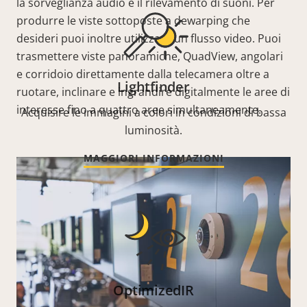
la sorveglianza audio e il rilevamento di suoni. Per
produrre le viste sottoposte a dewarping che
desideri puoi inoltre utilizzare un flusso video. Puoi
trasmettere viste panoramiche, QuadView, angolari
e corridoio direttamente dalla telecamera oltre a
Lightfinder
ruotare, inclinare e ingrandire digitalmente le aree di
interesse fino a quattro aree simultaneamente.
Acquisire le immagini a colori in condizioni di bassa
luminosità.
MAGGIORI INFORMAZIONI
OptimizedIR