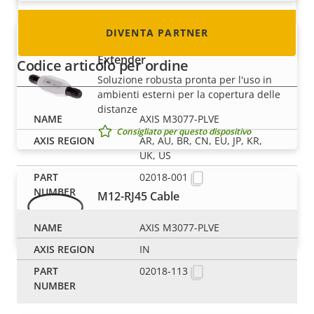
DIVENTA PARTNER
AXIS T8129-E Outdoor PoE
Extender
Codice articolo per ordine
Soluzione robusta pronta per l'uso in
ambienti esterni per la copertura delle
distanze
AXIS M3077-PLVE
Consigliato per questo dispositivo
AR, AU, BR, CN, EU, JP, KR,
UK, US
02018-001
M12-RJ45 Cable
Consigliato per questo dispositivo
AXIS M3077-PLVE
IN
02018-113
Edge storage