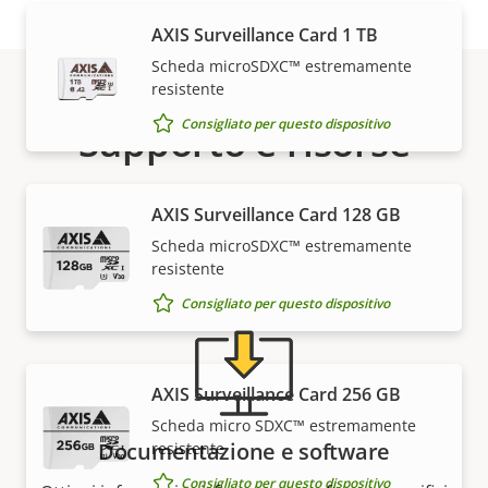
AXIS Surveillance Card 1 TB
Scheda microSDXC™ estremamente
resistente
Consigliato per questo dispositivo
Supporto e risorse
Hai bisogno di informazioni sui dispositivi Axis, su
AXIS Surveillance Card 128 GB
software o di aiuto da uno dei nostri esperti?
Scheda microSDXC™ estremamente
resistente
Consigliato per questo dispositivo
AXIS Surveillance Card 256 GB
Scheda micro SDXC™ estremamente
Documentazione e software
resistente
Consigliato per questo dispositivo