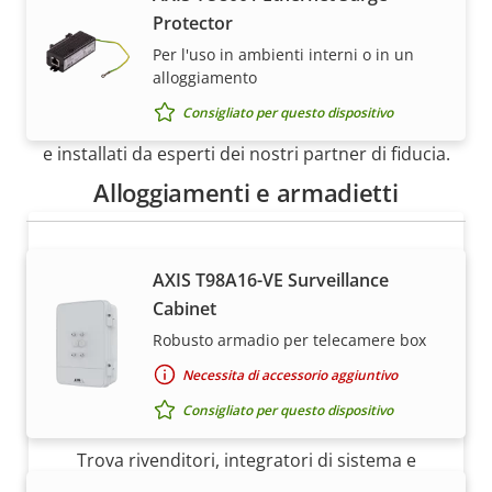
Protector
Per l'uso in ambienti interni o in un
Come acquistare
alloggiamento
Consigliato per questo dispositivo
Le soluzioni Axis e i singoli prodotti vengono venduti
e installati da esperti dei nostri partner di fiducia.
Alloggiamenti e armadietti
AXIS T98A16-VE Surveillance
Cabinet
Robusto armadio per telecamere box
Necessita di accessorio aggiuntivo
Desideri acquistare i dispositivi Axis?
Consigliato per questo dispositivo
Trova rivenditori, integratori di sistema e
installatori di dispositivi e sistemi Axis.