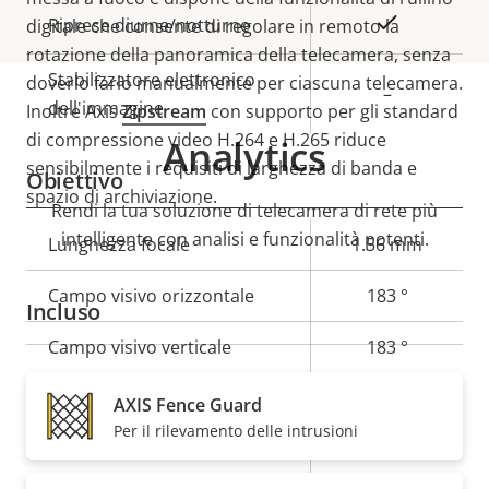
Sì
Riprese diurne/notturne
digitale che consente di regolare in remoto la
rotazione della panoramica della telecamera, senza
Stabilizzatore elettronico
doverlo farlo manualmente per ciascuna telecamera.
–
dell'immagine
Inoltre Axis
Zipstream
con supporto per gli standard
di compressione video H.264 e H.265 riduce
Analytics
sensibilmente i requisiti di larghezza di banda e
Obiettivo
spazio di archiviazione.
Rendi la tua soluzione di telecamera di rete più
intelligente con analisi e funzionalità potenti.
Descrizione
Lunghezza focale
Valore
1.56 mm
della
della
Campo visivo orizzontale
183 °
proprietà
proprietà
Incluso
Campo visivo verticale
183 °
AXIS Fence Guard
Compressione
Per il rilevamento delle intrusioni
Descrizione
Valore
Sì
Zipstream