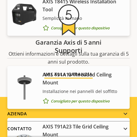
AXIS T8415 Wireless Installation
Tool
Semplicità in mano
Consigliato per questo dispositivo
Garanzia Axis di 5 anni
Supporti
Ottieni informazioni e dettagli sulla tua garanzia di 5
anni sul prodotto.
AXIS T91A13 Threaded Ceiling
VAI ALLA GARANZIA
Mount
Installazione nei pannelli del soffitto
Consigliato per questo dispositivo
Footer
AZIENDA
menu
AXIS T91A23 Tile Grid Ceiling
CONTATTO
Mount