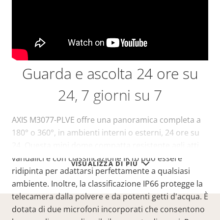
Guarda e ascolta 24 ore su
24, 7 giorni su 7
AXIS M3077-PLVE offre una panoramica completa a
180° o 360°, in ambienti interni o esterni, 24 ore su
24. Questa mini dome compatta resistente agli atti
vandalici e con classificazione IK10 può essere
VISUALIZZA DI PIÙ
ridipinta per adattarsi perfettamente a qualsiasi
ambiente. Inoltre, la classificazione IP66 protegge la
telecamera dalla polvere e da potenti getti d'acqua. È
dotata di due microfoni incorporati che consentono