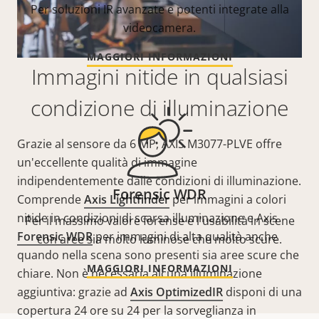
Per soluzioni IR avanzate e potenti integrate alla
videocamera.
MAGGIORI INFORMAZIONI
Immagini nitide in qualsiasi
condizione di illuminazione
Grazie al sensore da 6 MP, AXIS M3077-PLVE offre
un'eccellente qualità di immagine
indipendentemente dalle condizioni di illuminazione.
Forensic WDR
Comprende
Axis Lightfinder
per immagini a colori
nitide in condizioni di scarsa illuminazione e Axis
Per il massimo valore forense e l'usabilità in scene
Forensic WDR
per immagini di alta qualità anche
con aree sia molto luminose che molto scure.
quando nella scena sono presenti sia aree scure che
MAGGIORI INFORMAZIONI
chiare. Non è necessaria alcuna illuminazione
aggiuntiva: grazie ad
Axis OptimizedIR
disponi di una
copertura 24 ore su 24 per la sorveglianza in