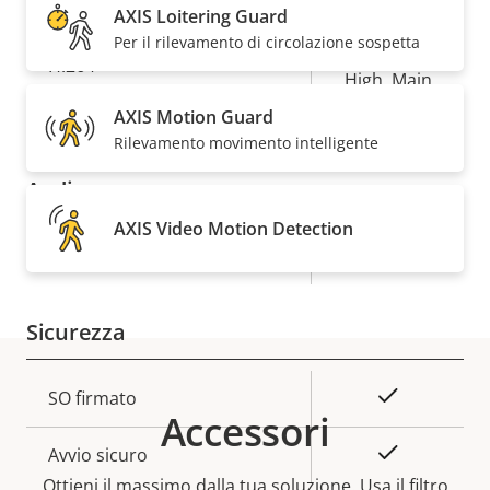
AXIS Loitering Guard
della
della
Per il rilevamento di circolazione sospetta
proprietà
proprietà
Baseline,
H.264
High, Main
AXIS Motion Guard
Sì
H.265
Rilevamento movimento intelligente
Audio
AXIS Video Motion Detection
Descrizione
Valore
Sì
Supporto audio
della
della
proprietà
proprietà
Sicurezza
Descrizione
Valore
Sì
SO firmato
Accessori
della
della
proprietà
proprietà
Sì
Avvio sicuro
Ottieni il massimo dalla tua soluzione. Usa il filtro