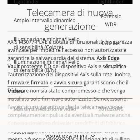
Lightfinder
Lightfinder
Telecamera di nuova
Forensic
Ampio intervallo dinamico
generazione
WDR
Illuminazione minima/livello
AXIS M3077-PLVE è dotata di funzionalità di sicurezza
0.16 lux
di sensibilità (Colore)
avanzate per impedire l'accesso non autorizzato e
garantire la salvaguardia del sistema.
Axis Edge
Illuminazione minima/livello
0 lux
Vault
protegge l'ID del dispositivo Axis e semplifica
di sensibilità (B/N)
l'autorizzazione dei dispositivi Axis sulla rete. Inoltre,
firmware firmato
e
avvio sicuro
garantiscono che il
Video
firmware non sia stato compromesso e che venga
installato solo firmware autorizzato. Se necessario,
l'avvio sicuro garantisce che la telecamera venga
Descrizione
Massima risoluzione video
Valore
2016x2016
completamente ripulita da eventuali malware anche
della
della
dopo un ripristino dei valori predefiniti di fabbrica.
Fotogrammi massimi al
proprietà
proprietà
50/60
Viene fornita con l'impostazione di fabbrica per la
secondo
VISUALIZZA DI PIÙ
messa a fuoco e dispone della funzionalità di rullino