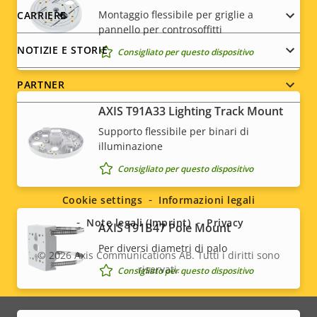
Montaggio flessibile per griglie a
CARRIERE
pannello per controsoffitti
NOTIZIE E STORIE
Consigliato per questo dispositivo
PARTNER
AXIS T91A33 Lighting Track Mount
Supporto flessibile per binari di
illuminazione
Social
Consigliato per questo dispositivo
menu
Cookie settings
Informazioni legali
Note legali (Imprint)
Privacy
AXIS T91B47 Pole Mount
Per diversi diametri di palo
© 2026
Axis Communications AB. Tutti i diritti sono
riservati.
Consigliato per questo dispositivo
Legal
menu