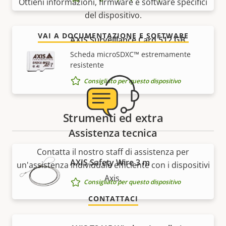
Ottieni informazioni, firmware e software specifici
del dispositivo.
VAI A DOCUMENTAZIONE E SOFTWARE
AXIS Surveillance Card 512 GB
Scheda microSDXC™ estremamente
resistente
Consigliato per questo dispositivo
Strumenti ed extra
Assistenza tecnica
Contatta il nostro staff di assistenza per
AXIS Safety Wire 3 m
un'assistenza individuale efficiente con i dispositivi
Axis.
Consigliato per questo dispositivo
CONTATTACI