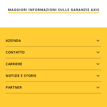
MAGGIORI INFORMAZIONI SULLE GARANZIE AXIS
Footer
AZIENDA
menu
CONTATTO
CARRIERE
NOTIZIE E STORIE
PARTNER