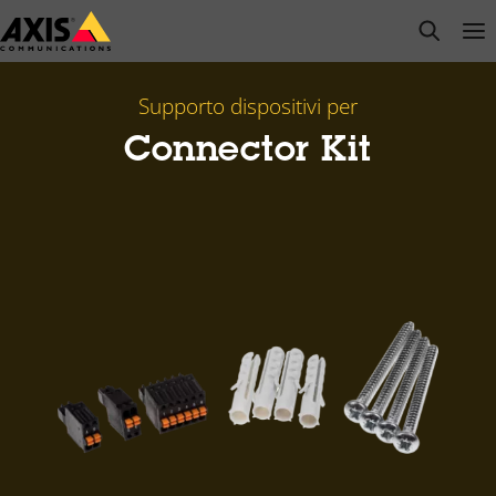
Salta
open s
Op
Clo
al
contenuto
principale
Supporto dispositivi per
Connector Kit