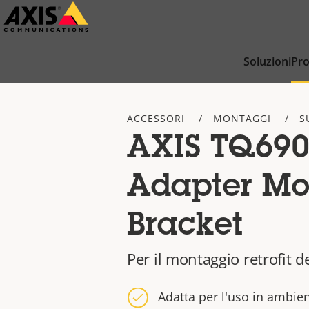
Salta
al
contenuto
Soluzioni
Pro
principale
ACCESSORI
MONTAGGI
S
AXIS TQ690
Adapter Mo
Bracket
Per il montaggio retrofit 
Adatta per l'uso in ambien