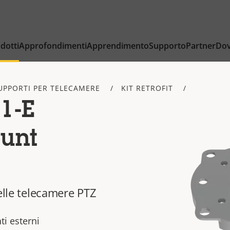
dotti
Approfondimenti
Apprendimento
Supporto
Partner
Dov
UPPORTI PER TELECAMERE
KIT RETROFIT
1-E
unt
delle telecamere PTZ
ti esterni