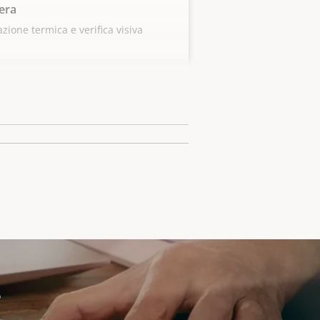
era
azione termica e verifica visiva
e