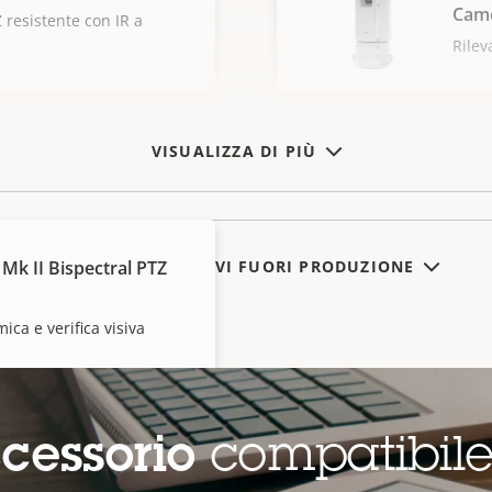
Cam
resistente con IR a
Rilev
VISUALIZZA DI PIÙ
Mk II Bispectral PTZ
MOSTRA DISPOSITIVI FUORI PRODUZIONE
ica e verifica visiva
cessorio
compatibil