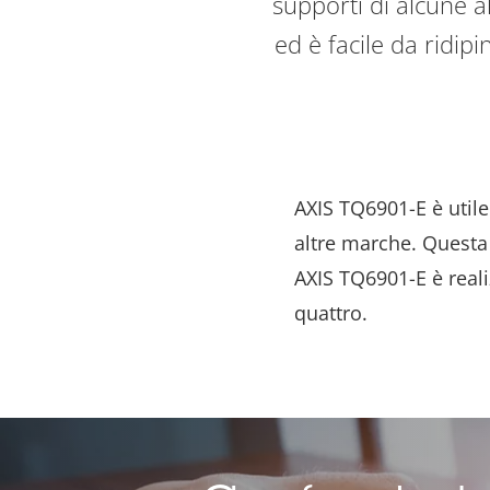
supporti di alcune a
ed è facile da ridip
AXIS TQ6901-E è utile p
altre marche. Questa 
AXIS TQ6901-E è reali
quattro.