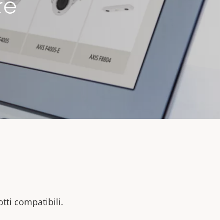
re
otti compatibili.