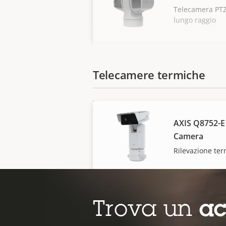
Telecamera PTZ 
lungo raggio
Telecamere termiche
AXIS Q8752-E 
Camera
Rilevazione term
Trova un
ac