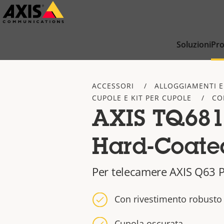
Salta
al
contenuto
Soluzioni
Pro
principale
ACCESSORI
ALLOGGIAMENTI E
CUPOLE E KIT PER CUPOLE
CO
AXIS TQ68
Hard-Coate
Per telecamere AXIS Q63 P
Con rivestimento robusto
Cupola oscurata