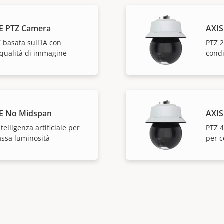
E PTZ Camera
AXIS
basata sull'IA con
PTZ 2
 qualità di immagine
condi
E No Midspan
AXIS
elligenza artificiale per
PTZ 4
assa luminosità
per c