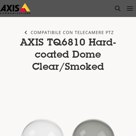
Salta
open s
Op
Clo
al
contenuto
principale
COMPATIBILE CON TELECAMERE PTZ
AXIS TQ6810 Hard-
coated Dome
Clear/Smoked