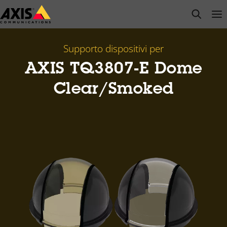
Salta
open s
Op
Clo
al
contenuto
principale
Supporto dispositivi per
AXIS TQ3807-E Dome
Clear/Smoked