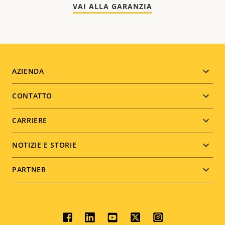
VAI ALLA GARANZIA
Footer
AZIENDA
menu
CONTATTO
CARRIERE
NOTIZIE E STORIE
PARTNER
Social