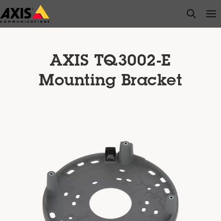
Salta
open s
Op
Clo
al
contenuto
principale
AXIS TQ3002-E
Mounting Bracket