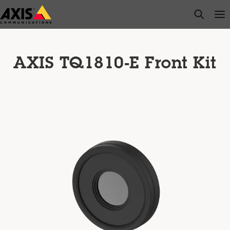
Salta
open s
Op
Clo
al
contenuto
principale
AXIS TQ1810-E Front Kit