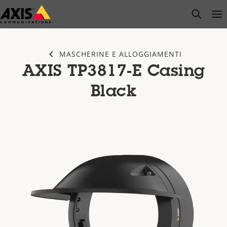
Salta
open s
Op
Clo
al
contenuto
principale
MASCHERINE E ALLOGGIAMENTI
AXIS TP3817-E Casing
Black