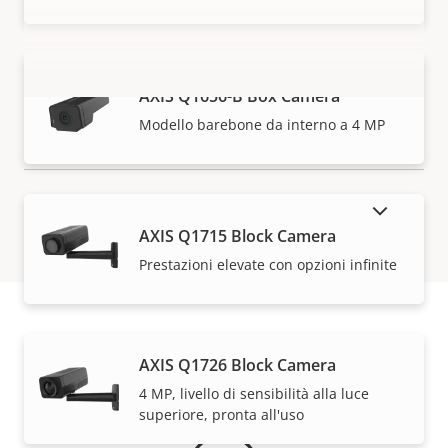
AXIS Q1656-B Box Camera
VISUALIZZA DI PIÙ
Modello barebone da interno a 4 MP
MOSTRA DISPOSITIVI FUORI PRODUZIONE
AXIS Q1715 Block Camera
Prestazioni elevate con opzioni infinite
Garanzia
AXIS Q1726 Block Camera
4 MP, livello di sensibilità alla luce
superiore, pronta all'uso