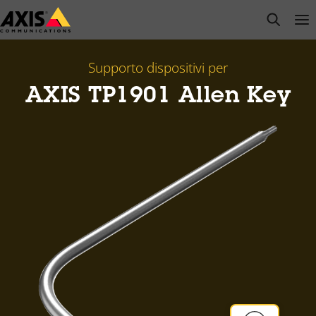
Salta
open s
Op
Clo
al
contenuto
principale
Supporto dispositivi per
AXIS TP1901 Allen Key