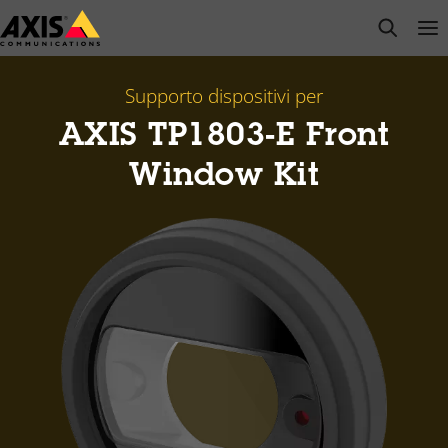
Salta
open s
Op
Clo
al
contenuto
principale
Supporto dispositivi per
AXIS TP1803-E Front
Window Kit