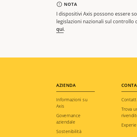
NOTA
I dispositivi Axis possono essere sog
legislazioni nazionali sul controllo
qui
.
Footer
AZIENDA
CONTA
menu
Informazioni su
Contatt
Axis
Trova u
Governance
rivendi
aziendale
Experie
Sostenibilità