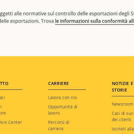
getti alle normative sul controllo delle esportazioni degli Sta
 delle esportazioni. Trova
le informazioni sulla conformità al
TTO
CARRIERE
NOTIZIE E
STORIE
aci
Lavora con noi
Newsroom
n
Opportunità di
tore
lavoro
Casi di su
dei clienti
nce Center
Percorsi di
carriera
Iscriviti alla