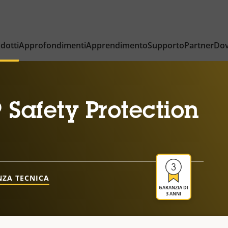
dotti
Approfondimenti
Apprendimento
Supporto
Partner
Dov
 Safety Protection
NZA TECNICA
GARANZIA DI
3 ANNI