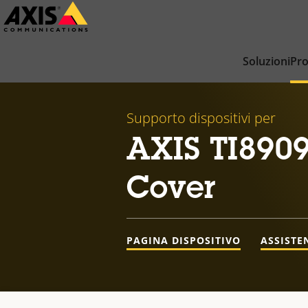
Salta
al
contenuto
Soluzioni
Pro
principale
Supporto dispositivi per
AXIS TI8909
Cover
PAGINA DISPOSITIVO
ASSISTE