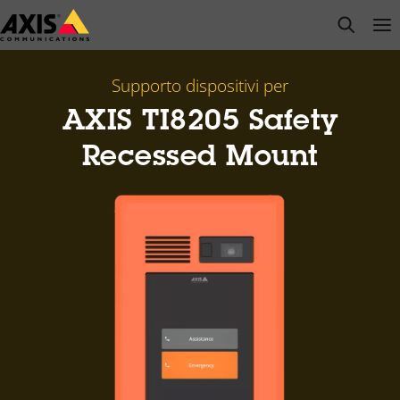
Salta
open s
Op
Clo
al
contenuto
principale
Supporto dispositivi per
AXIS TI8205 Safety
Recessed Mount