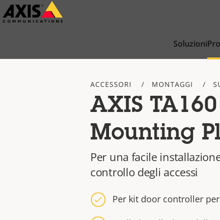
Salta
al
contenuto
Soluzioni
Pro
principale
ACCESSORI
MONTAGGI
S
AXIS TA160
Mounting P
Per una facile installazione
controllo degli accessi
Per kit door controller per