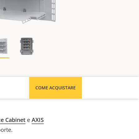
COME ACQUISTARE
ce Cabinet
e
AXIS
orte.