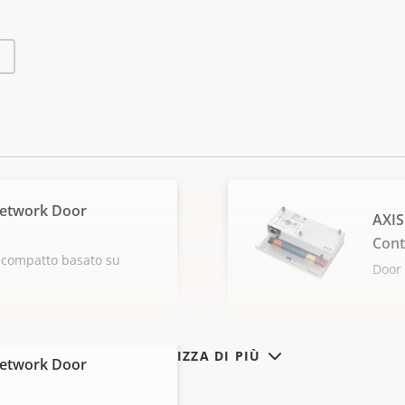
Network Door
AXIS
Cont
r compatto basato su
Door 
VISUALIZZA DI PIÙ
Network Door