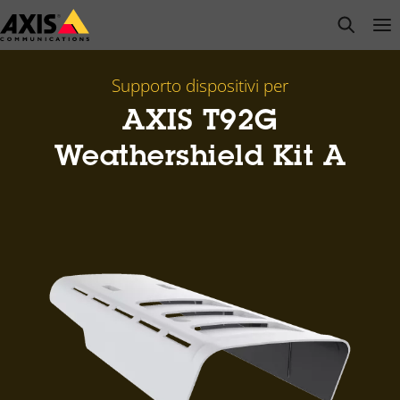
Salta
open s
Op
Clo
al
contenuto
principale
Supporto dispositivi per
AXIS T92G
Weathershield Kit A