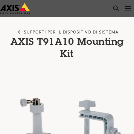
Salta
open s
Op
Clo
al
contenuto
principale
SUPPORTI PER IL DISPOSITIVO DI SISTEMA
AXIS T91A10 Mounting
Kit