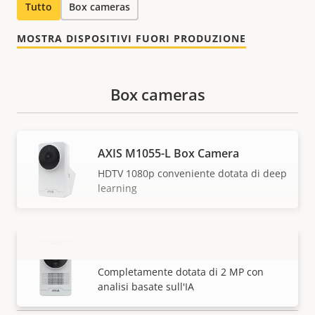
Tutto
Box cameras
MOSTRA DISPOSITIVI FUORI PRODUZIONE
Box cameras
AXIS M1055-L Box Camera
HDTV 1080p conveniente dotata di deep
learning
AXIS M1075-L Mk II Box Camera
VISUALIZZA DI PIÙ
Completamente dotata di 2 MP con
analisi basate sull'IA