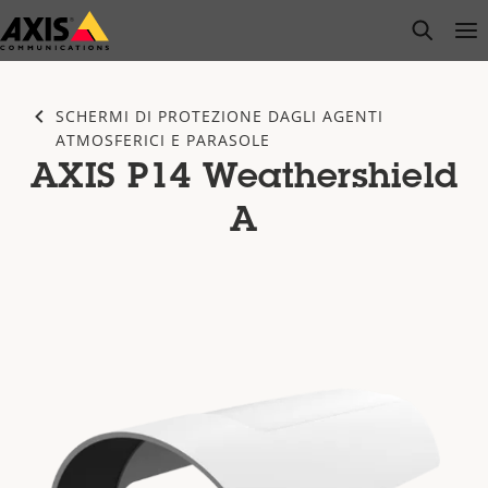
Salta
open s
Op
Clo
al
contenuto
principale
SCHERMI DI PROTEZIONE DAGLI AGENTI
ATMOSFERICI E PARASOLE
AXIS P14 Weathershield
A