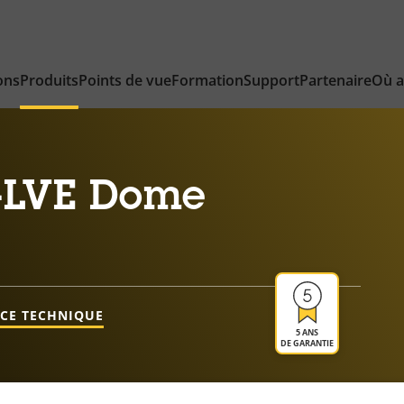
ons
Produits
Points de vue
Formation
Support
Partenaire
Où a
-LVE Dome
NCE TECHNIQUE
5 ANS
DE GARANTIE