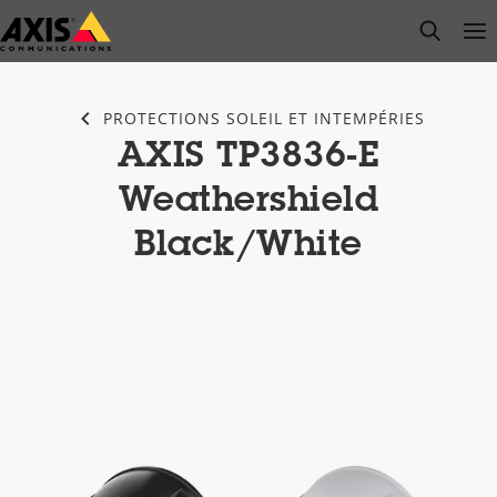
Passer
open s
Op
Clo
au
contenu
principal
PROTECTIONS SOLEIL ET INTEMPÉRIES
AXIS TP3836-E
Weathershield
Black/White