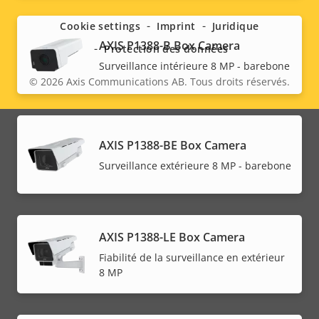
menu
Cookie settings
Imprint
Juridique
AXIS P1388-B Box Camera
Protection des données
Surveillance intérieure 8 MP - barebone
© 2026
Axis Communications AB. Tous droits réservés.
Legal
menu
AXIS P1388-BE Box Camera
Surveillance extérieure 8 MP - barebone
AXIS P1388-LE Box Camera
Fiabilité de la surveillance en extérieur
8 MP