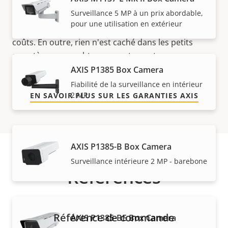
Surveillance 5 MP à un prix abordable,
Notre nouvelle garantie de 5 ans offre des années de
pour une utilisation en extérieur
propriété sans problème et permet de contrôler les
coûts. En outre, rien n'est caché dans les petits
caractères, vous obtenez exactement ce que nous
promettons.
AXIS P1385 Box Camera
Fiabilité de la surveillance en intérieur
2 MP
EN SAVOIR PLUS SUR LES GARANTIES AXIS
AXIS P1385-B Box Camera
Surveillance intérieure 2 MP - barebone
Références
Référence de commande
AXIS P1385-BE Box Camera