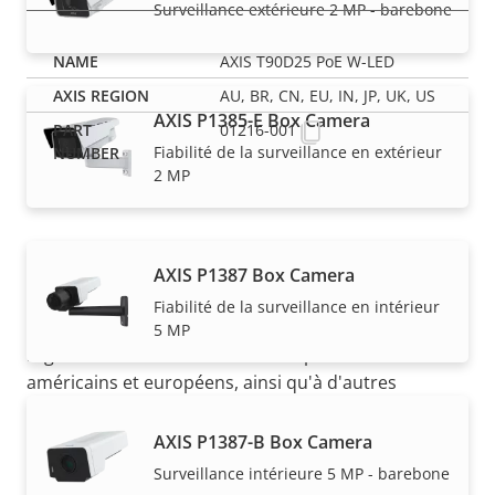
Surveillance extérieure 2 MP - barebone
AXIS T90D25 PoE W-LED
AU, BR, CN, EU, IN, JP, UK, US
AXIS P1385-E Box Camera
01216-001
Fiabilité de la surveillance en extérieur
2 MP
AXIS P1387 Box Camera
REMARQUE
Fiabilité de la surveillance en intérieur
Les produits Axis peuvent être soumis à de
5 MP
réglementations de contrôle d'exportation
américains et européens, ainsi qu'à d'autres
législations en termes de contrôle d'exportation
nationales. Recherchez des
informations sur la
AXIS P1387-B Box Camera
conformation concernant l''exportation pour votre
Surveillance intérieure 5 MP - barebone
produit ici
.