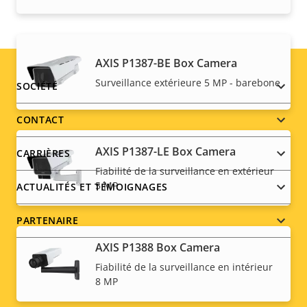
AXIS P1387-BE Box Camera
Surveillance extérieure 5 MP - barebone
Footer
SOCIÉTÉ
menu
CONTACT
AXIS P1387-LE Box Camera
CARRIÈRES
Fiabilité de la surveillance en extérieur
5 MP
ACTUALITÉS ET TÉMOIGNAGES
PARTENAIRE
AXIS P1388 Box Camera
Fiabilité de la surveillance en intérieur
8 MP
Social