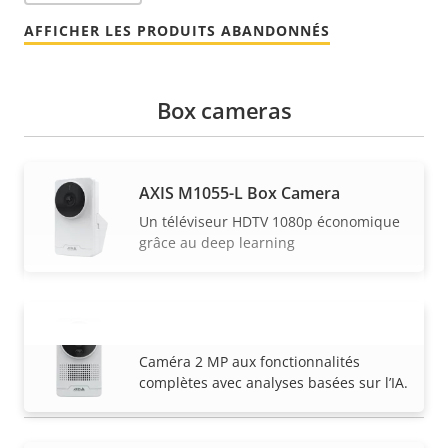
AFFICHER LES PRODUITS ABANDONNÉS
Box cameras
AXIS M1055-L Box Camera
Un téléviseur HDTV 1080p économique
grâce au deep learning
AXIS M1075-L Mk II Box Camera
VOIR PLUS
Caméra 2 MP aux fonctionnalités
complètes avec analyses basées sur l’IA.