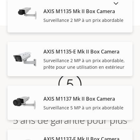
AFFICHER LES PRODUITS ABANDONNÉS
AXIS M1135 Mk II Box Camera
Surveillance 2 MP à un prix abordable
Garantie
AXIS M1135-E Mk II Box Camera
Surveillance 2 MP à un prix abordable,
prête pour une utilisation en extérieur
AXIS M1137 Mk II Box Camera
Surveillance 5 MP à un prix abordable
5 ans de garantie pour plus
de tranquillité d'esprit
AXIS M1137-E Mk II Box Camera