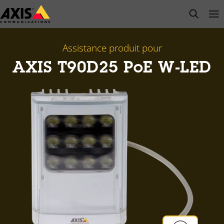
Passer
open s
Op
Clo
au
contenu
principal
Assistance produit pour
AXIS T90D25 PoE W-LED