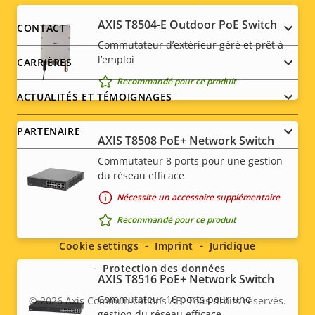
Description
Puissance (max.)
Valeur de
13.8 W
menu
AXIS T8504-E Outdoor PoE Switch
CONTACT
de la
la
Puissance (moyenne)
Commutateur d’extérieur géré et prêt à
8.6 W
propriété
propriété
l’emploi
CARRIÈRES
Recommandé pour ce produit
ACTUALITÉS ET TÉMOIGNAGES
PARTENAIRE
AXIS T8508 PoE+ Network Switch
Commutateur 8 ports pour une gestion
du réseau efficace
Nécessite un accessoire supplémentaire
Social
Recommandé pour ce produit
menu
Cookie settings
Imprint
Juridique
Protection des données
AXIS T8516 PoE+ Network Switch
Commutateur 16 ports pour une
© 2026
Axis Communications AB. Tous droits réservés.
Legal
gestion du réseau efficace