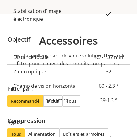
Stabilisation d'image
Oui
électronique
Accessoires
Objectif
Tirez le meilleur parti de votre solution. Utilisez le
Description
Distance focale
Valeur de
4.3 - 137 mm
filtre pour trouver des produits compatibles.
de la
la
Zoom optique
32
propriété
propriété
Champ de vision horizontal
60 - 2.3 °
Filtrer par :
Champ de vision vertical
39-1.3 °
Recommandé
Inclus
Tous
Compression
Type :
Tous
Alimentation
Boîtiers et armoires