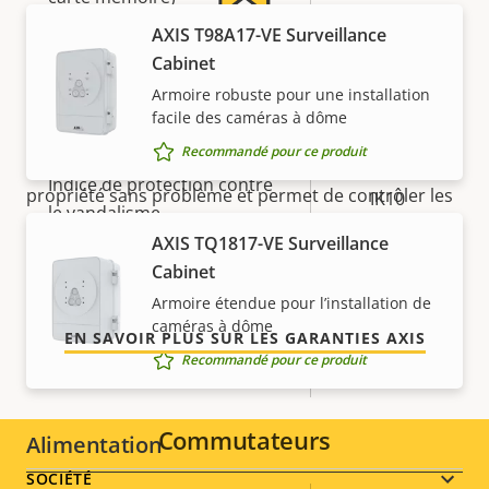
AXIS T98A17-VE Surveillance
Température de
5 ans de garantie pour plus
-40 to 60 °C
Cabinet
fonctionnement
Armoire robuste pour une installation
de tranquillité d'esprit
facile des caméras à dôme
Oui
Utilisable en extérieur
Recommandé pour ce produit
Notre nouvelle garantie de 5 ans offre des années de
Indice de protection contre
propriété sans problème et permet de contrôler les
IK10
le vandalisme
coûts. En outre, rien n'est caché dans les petits
AXIS TQ1817-VE Surveillance
caractères, vous obtenez exactement ce que nous
Indice de protection IP
IP66, IP67
Cabinet
promettons.
Armoire étendue pour l’installation de
Oui
Conçu pour être repeint
caméras à dôme
EN SAVOIR PLUS SUR LES GARANTIES AXIS
Recommandé pour ce produit
Développement durable
PVC free
Commutateurs
Alimentation
Footer
SOCIÉTÉ