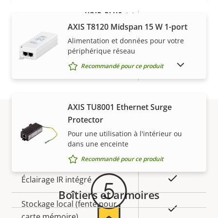
VOIR PLUS
Description
Valeur de
Oui
SE signé
AXIS T8120 Midspan 15 W 1-port
de la
la
Alimentation et données pour votre
propriété
Démarrage sécurisé
propriété
–
périphérique réseau
AFFICHER LES PRODUITS ABANDONNÉS
Recommandé pour ce produit
Secure keystore
-
Général
AXIS TU8001 Ethernet Surge
Protector
Description
Focus à distance
Valeur de
–
Pour une utilisation à l'intérieur ou
Garantie
de la
la
dans une enceinte
Oui
Zoom à distance
propriété
propriété
Recommandé pour ce produit
Oui
Éclairage IR intégré
Boîtiers et armoires
Stockage local (fente pour
Oui
carte mémoire)