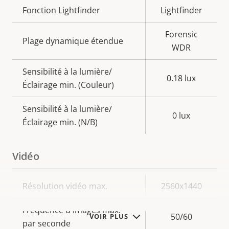
Fonction Lightfinder
Lightfinder
Forensic
Plage dynamique étendue
WDR
Sensibilité à la lumière/
0.18 lux
Éclairage min. (Couleur)
Sensibilité à la lumière/
0 lux
Éclairage min. (N/B)
Vidéo
Description
Résolution vidéo max.
Valeur de
2560x1440
de la
la
Fréquence d'images max.
propriété
propriété
50/60
VOIR PLUS
par seconde