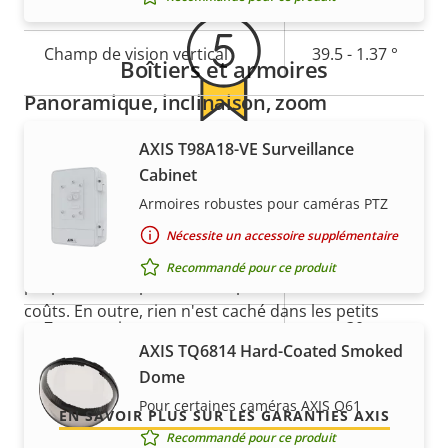
Champ de vision horizontal
66.7 - 2.36 °
propriété
propriété
Champ de vision vertical
39.5 - 1.37 °
Boîtiers et armoires
Panoramique, inclinaison, zoom
AXIS T98A18-VE Surveillance
5 ans de garantie pour plus
Description
Portée panoramique
Valeur de
360 endless
Cabinet
de la
la
de tranquillité d'esprit
Armoires robustes pour caméras PTZ
Plage d'inclinaison
+20 to -90
propriété
propriété
Nécessite un accessoire supplémentaire
preset
Notre nouvelle garantie de 5 ans offre des années de
Ronde de contrôle
Recommandé pour ce produit
position tour
propriété sans problème et permet de contrôler les
coûts. En outre, rien n'est caché dans les petits
Zoom optique
30
caractères, vous obtenez exactement ce que nous
AXIS TQ6814 Hard-Coated Smoked
promettons.
Zoom numérique
12
Dome
Pour certaines caméras AXIS Q61
EN SAVOIR PLUS SUR LES GARANTIES AXIS
Compression
Recommandé pour ce produit