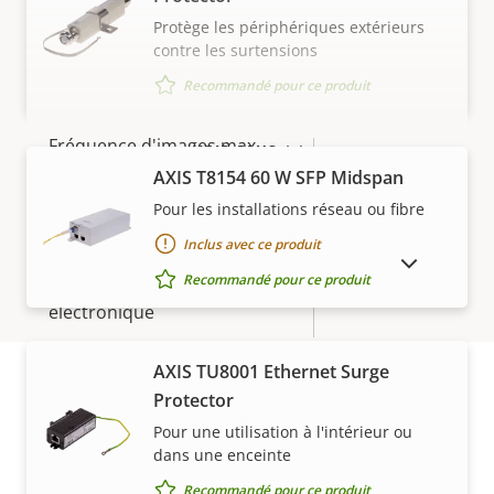
Vidéo
Protège les périphériques extérieurs
contre les surtensions
Recommandé pour ce produit
Description
Résolution vidéo max.
Valeur de
1920x1080
de la
la
Fréquence d'images max.
propriété
propriété
VOIR PLUS
60 / 50
par seconde *
AXIS T8154 60 W SFP Midspan
Pour les installations réseau ou fibre
Oui
Fonction jour/nuit
Inclus avec ce produit
AFFICHER LES PRODUITS ABANDONNÉS
Recommandé pour ce produit
Stabilisation d'image
Oui
électronique
AXIS TU8001 Ethernet Surge
Objectif
Protector
Garantie
Pour une utilisation à l'intérieur ou
Description
Distance focale
Valeur de
4.3 - 129 mm
dans une enceinte
de la
la
Recommandé pour ce produit