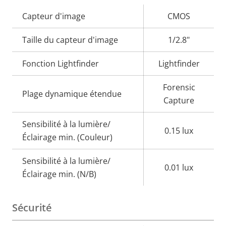
Description
Capteur d'image
Valeur de
CMOS
de la
la
Taille du capteur d'image
1/2.8"
propriété
propriété
Fonction Lightfinder
Lightfinder
Forensic
Plage dynamique étendue
Capture
Sensibilité à la lumière/
0.15 lux
Éclairage min. (Couleur)
Sensibilité à la lumière/
0.01 lux
Éclairage min. (N/B)
Sécurité