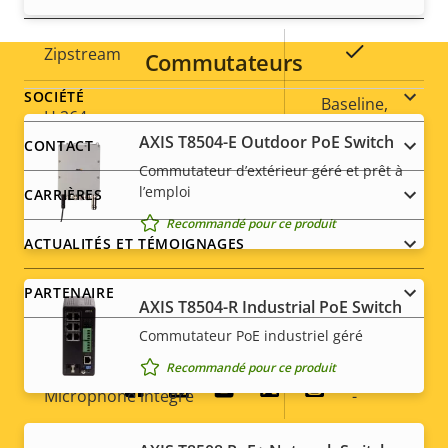
Description
Valeur de
Oui
Zipstream
Commutateurs
de la
la
Footer
SOCIÉTÉ
propriété
propriété
Baseline,
H.264
High, Main
menu
AXIS T8504-E Outdoor PoE Switch
CONTACT
Commutateur d’extérieur géré et prêt à
H.265
–
l’emploi
CARRIÈRES
AV1
–
Recommandé pour ce produit
ACTUALITÉS ET TÉMOIGNAGES
Audio
PARTENAIRE
AXIS T8504-R Industrial PoE Switch
Commutateur PoE industriel géré
Description
Prise en charge audio
Valeur de
-
Recommandé pour ce produit
de la
la
Social
Microphone intégré
-
propriété
propriété
menu