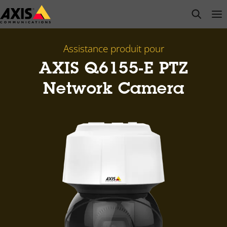
Passer
open s
Op
Clo
au
contenu
principal
Assistance produit pour
AXIS Q6155-E PTZ
Network Camera