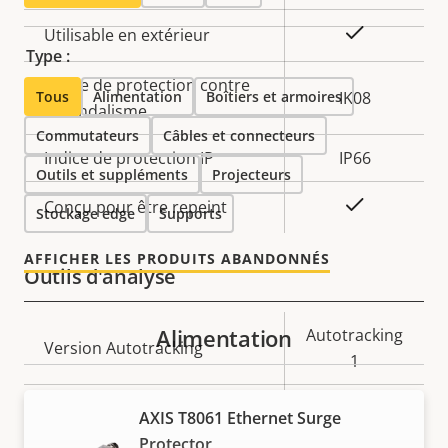
Oui
Utilisable en extérieur
Type :
Indice de protection contre
Tous
Alimentation
Boîtiers et armoires
IK08
le vandalisme
Commutateurs
Câbles et connecteurs
Indice de protection IP
IP66
Outils et suppléments
Projecteurs
Oui
Conçu pour être repeint
Stockage edge
Supports
AFFICHER LES PRODUITS ABANDONNÉS
Outils d'analyse
Alimentation
Description
Valeur de
Autotracking
Version Autotracking
de la
la
1
propriété
propriété
Aide à l'orientation
-
AXIS T8061 Ethernet Surge
Protector