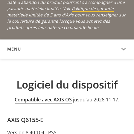
date d'abandon du produit pourront s'accompagner d'une
garantie matérielle limitée. Voir
Politique de garantie
matérielle limitée de 5 ans d'Axis
pour vous renseigner sur
la couverture de garantie lorsque vous achetez des
produits après leur date de commande finale.
MENU
LOGICIEL DU DISPOSITIF
Logiciel du dispositif
Compatible avec AXIS OS
jusqu'au 2026-11-17.
AXIS Q6155-E
Version 8.40.104 - PSS