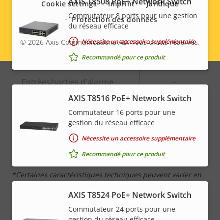
AXIS T8508 PoE+ Network Switch
Cookie settings
Imprint
Juridique
Intégration de systèmes
Commutateur 8 ports pour une gestion
Protection des données
du réseau efficace
Description
Détection audio
Valeur de
–
Nécessite un accessoire supplémentaire
© 2026
Axis Communications AB. Tous droits réservés.
Legal
de la
la
Recommandé pour ce produit
Anti-sabotage actif
–
propriété
propriété
menu
Entrées/sorties d'alarme
-
AXIS T8516 PoE+ Network Switch
Commutateur 16 ports pour une
Réseau
gestion du réseau efficace
Nécessite un accessoire supplémentaire
Description
Classe PoE
Valeur de
4
Recommandé pour ce produit
de la
la
propriété
propriété
*Certaines caractéristiques techniques peuvent varier en
fonction de l'option matérielle choisie.
AXIS T8524 PoE+ Network Switch
Commutateur 24 ports pour une
gestion du réseau efficace