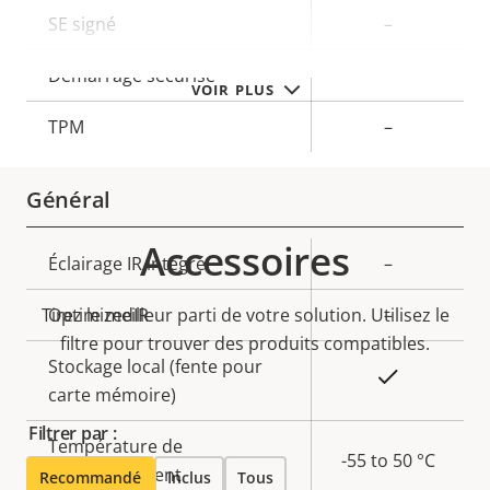
Description
SE signé
Valeur de
–
de la
la
Démarrage sécurisé
–
propriété
propriété
VOIR PLUS
TPM
–
Général
Accessoires
Description
Éclairage IR intégré
Valeur de
–
de la
la
Tirez le meilleur parti de votre solution. Utilisez le
OptimizedIR
–
propriété
propriété
filtre pour trouver des produits compatibles.
Stockage local (fente pour
Oui
carte mémoire)
Filtrer par :
Température de
-55 to 50 °C
fonctionnement
Recommandé
Inclus
Tous