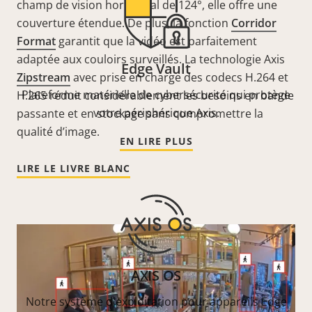
champ de
vision horizontal de 124°, elle offre une
couverture étendue. De plus, la fonction
Corridor
Format
garantit
que
la vidéo est parfaitement
adaptée aux couloirs surveillés. La technologie
Axis
Edge Vault
Zipstream
avec prise en charge des codecs H.264 et
Plateforme matérielle de cybersécurité qui protège
H.265 réduit considérablement les besoins en bande
votre périphérique Axis.
passante et en stockage sans compromettre la
qualité d’image.
EN LIRE PLUS
LIRE LE LIVRE BLANC
AXIS OS
Notre système d'exploitation pour appareils Edge