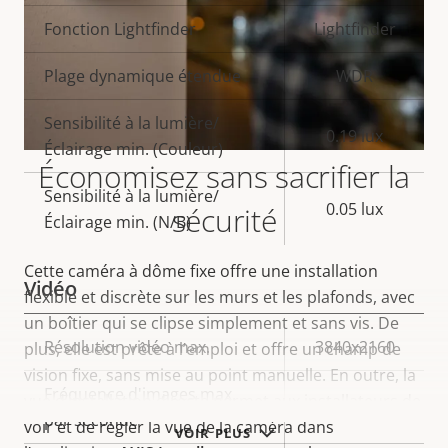
Fonction Lightfinder
Lightfinder
Plage dynamique étendue
WDR
Sensibilité à la lumière/
0.19 lux
Éclairage min. (Couleur)
Économisez sans sacrifier la
Sensibilité à la lumière/
0.05 lux
sécurité
Éclairage min. (N/B)
Cette caméra à dôme fixe offre une installation
Vidéo
flexible et discrète sur les murs et les plafonds, avec
un boîtier qui se clipse simplement et sans vis. De
Description
Résolution vidéo max.
Valeur de
3840x2160
plus, elle est prête à l’emploi et offre un champ de
de la
la
vision fixe, sans
mise au point
manuelle.
En outre, la
Fréquence d'images max.
propriété
propriété
vue d’installation directe permet aux installateurs de
12/15
par seconde
voir et de régler la vue de la caméra dans
VOIR PLUS