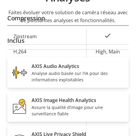
de la
la
Faites évoluer votre solution de caméra réseau avec
propriété
propriété
Compression
de puissantes analyses et fonctionnalités.
Description
Valeur de
Oui
Zipstream
Inclus
de la
la
propriété
H.264
propriété
High, Main
Oui
AXIS Audio Analytics
H.265
Analyse audio basée sur l’IA pour des
informations exploitables
AV1
–
Audio
AXIS Image Health Analytics
Assure la qualité d’image pour une
Description
Prise en charge audio
surveillance fiable
Valeur de
-
de la
la
Microphone intégré
-
propriété
propriété
AXIS Live Privacy Shield