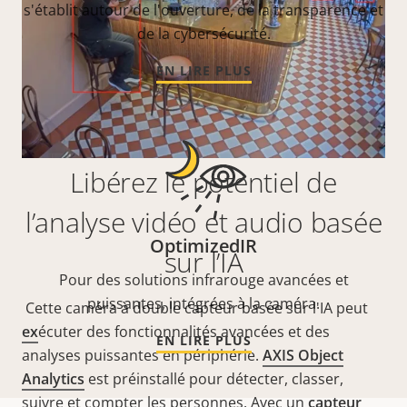
s'établit autour de l'ouverture, de la transparence et
de la cybersécurité.
EN LIRE PLUS
Libérez le potentiel de
l’analyse vidéo et audio basée
OptimizedIR
sur l’IA
Pour des solutions infrarouge avancées et
puissantes, intégrées à la caméra.
Cette caméra à double capteur basée sur l'IA peut
ex
écuter des fonctionnalités avancées et des
EN LIRE PLUS
analyses puissantes en périphérie.
AXIS Object
Analytics
est préinstallé pour détecter, classer,
suivre et compter les personnes. Avec un
capteur