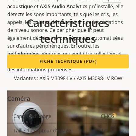
acoustique
et
AXIS Audio Analytics
préinstallé, elle
détecte les sons importants, tels que les cris, les
Caractéristiques
appels, les quintes de toux, ainsi que les variations
de niveau sonore. Ce
périphérique IP
peut
techniques
également déclencher des réponses automatisées
sur
d’autres périphériques. En outre, les
métadonnées
générées peuvent être collectées et
visualisées dans un tableau de bord afin d'obtenir
FICHE TECHNIQUE (PDF)
des informations précieuses.
Variantes : AXIS M3098-LV / AXIS M3098-LV ROW
Caméra
Description
Capteur d'image
Valeur de
CMOS
de la
la
Taille du capteur d'image
1/1.8"
propriété
propriété