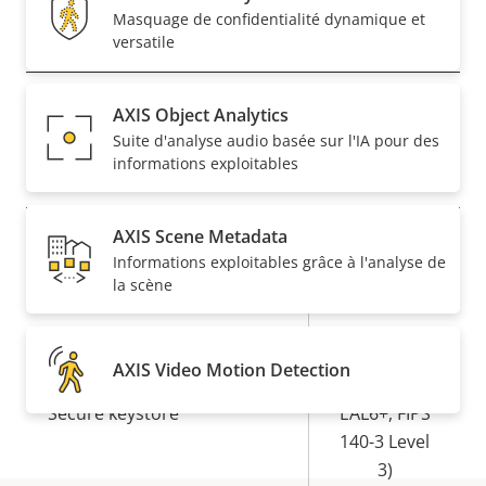
Masquage de confidentialité dynamique et
Réseau
versatile
Description
Classe PoE
Valeur de
3
AXIS Object Analytics
de la
la
Suite d'analyse audio basée sur l'IA pour des
propriété
informations exploitables
propriété
Sécurité
AXIS Scene Metadata
Description
Valeur de
Oui
SE signé
Informations exploitables grâce à l'analyse de
de la
la
la scène
propriété
propriété
Oui
Démarrage sécurisé
Secure
AXIS Video Motion Detection
Element (CC
Secure keystore
EAL6+, FIPS
140-3 Level
3)