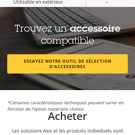
Utilisable en extérieur
–
Indice de protection contre
IK08
le vandalisme
Trouvez un
accessoire
Indice de protection IP
IP42
compatible
Oui
Conçu pour être repeint
ESSAYEZ NOTRE OUTIL DE SÉLECTION
D'ACCESSOIRES
BFR/CFR
Développement durable
free, PVC
free
*Certaines caractéristiques techniques peuvent varier en
fonction de l'option matérielle choisie.
Acheter
Les solutions Axis et les produits individuels sont