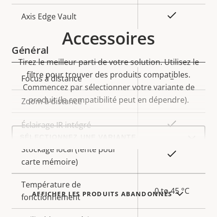
Oui
Axis Edge Vault
Accessoires
Général
Tirez le meilleur parti de votre solution. Utilisez le
filtre pour trouver des produits compatibles.
Description
Focus à distance
Valeur de
–
Commencez par sélectionner votre variante de
de la
la
produit (la compatibilité peut en dépendre).
Zoom à distance
–
propriété
propriété
Oui
Éclairage IR intégré
Select
a
product
Stockage local (fente pour
Oui
variant:
carte mémoire)
Température de
0 to 45 °C
AFFICHER LES PRODUITS ABANDONNÉS
fonctionnement