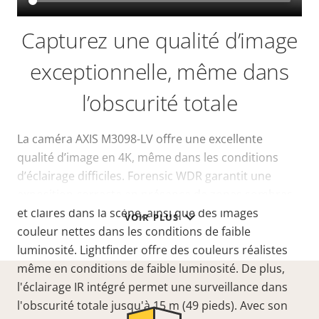
Capturez une qualité d’image
exceptionnelle, même dans
l’obscurité totale
La caméra AXIS M3098-LV offre une excellente
qualité d’image en 4K, même dans les conditions
d’éclairage difficiles. Forensic WDR garantit une
exposition correcte en présence de zones
sombres
et claires dans la scène, ainsi que des images
VOIR PLUS
couleur nettes dans les conditions de faible
luminosité.
Lightfinder
offre des couleurs réalistes
même en conditions de faible luminosité.
De plus,
l'éclairage IR intégré permet une surveillance dans
l'obscurité totale jusqu'à 15 m (49 pieds). Avec son