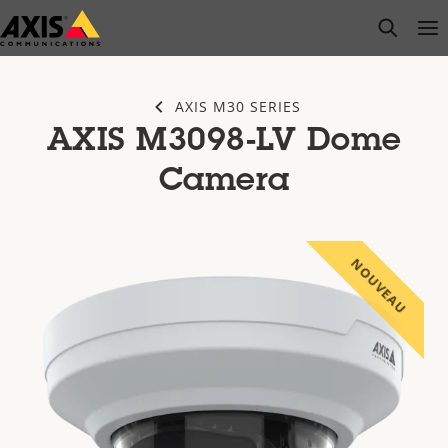
Passer
open s
Op
Clo
au
contenu
principal
AXIS M30 SERIES
AXIS M3098-LV Dome
Camera
NOUVEAU