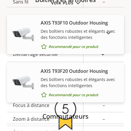
Sans fil
–
propriété
propriété
VOIR PLUS
Sécurité
AXIS T93F10 Outdoor Housing
Des boîtiers robustes et élégants avec
AFFICHER LES PRODUITS ABANDONNÉS
des fonctions intelligentes
Description
Valeur de
Oui
SE signé
de la
la
Recommandé pour ce produit
propriété
propriété
Oui
Démarrage sécurisé
Secure keystore
-
AXIS T93F20 Outdoor Housing
Garantie
Des boîtiers robustes et élégants avec
des fonctions intelligentes
Général
Recommandé pour ce produit
Description
Focus à distance
Valeur de
–
de la
la
Commutateurs
Zoom à distance
–
propriété
propriété