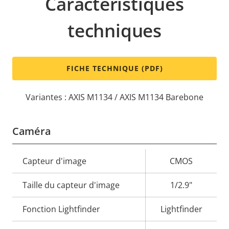
Caractéristiques
techniques
FICHE TECHNIQUE (PDF)
Variantes : AXIS M1134 / AXIS M1134 Barebone
Caméra
Description
Capteur d'image
Valeur de
CMOS
de la
la
Taille du capteur d'image
1/2.9"
propriété
propriété
Fonction Lightfinder
Lightfinder