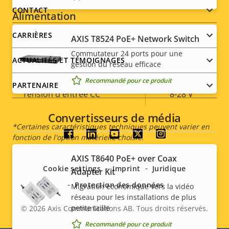
menu
CONTACT
Alimentation
CARRIÈRES
AXIS T8524 PoE+ Network Switch
Description
Puissance (max.)
Valeur de
6.5 W
Commutateur 24 ports pour une
de la
la
ACTUALITÉS ET TÉMOIGNAGES
gestion du réseau efficace
Puissance (moyenne)
3.8 W
propriété
propriété
Recommandé pour ce produit
PARTENAIRE
Tension d'entrée CC
8-28 V
Convertisseurs de média
*Certaines caractéristiques techniques peuvent varier en
Social
fonction de l'option matérielle choisie.
AXIS T8640 PoE+ over Coax
menu
Cookie settings
Imprint
Juridique
Adapter Kit
Protection des données
Migration économique vers la vidéo
réseau pour les installations de plus
petite taille
© 2026
Axis Communications AB. Tous droits réservés.
Legal
Recommandé pour ce produit