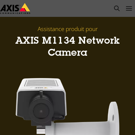
Passer
open s
Op
Clo
au
contenu
principal
Assistance produit pour
AXIS M1134 Network
Camera