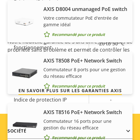
Éclairage IR intégré
–
AXIS ​D8004 unmanaged PoE switch
5 ans de garantie pour plus
Stockage local (fente pour
Votre commutateur PoE d'entrée de
Oui
de tranquillité d'esprit
carte mémoire)
gamme idéal
Recommandé pour ce produit
Température de
Notre nouvelle garantie de 5 ans offre des années de
-20 to 50 °C
fonctionnement
propriété sans problème et permet de contrôler les
coûts. En outre, rien n'est caché dans les petits
AXIS T8508 PoE+ Network Switch
Utilisable en extérieur
–
caractères, vous obtenez exactement ce que nous
Commutateur 8 ports pour une gestion
promettons.
du réseau efficace
Indice de protection contre
-
le vandalisme
Recommandé pour ce produit
EN SAVOIR PLUS SUR LES GARANTIES AXIS
Indice de protection IP
-
AXIS T8516 PoE+ Network Switch
Conçu pour être repeint
–
Commutateur 16 ports pour une
gestion du réseau efficace
Développement durable
PVC free
Footer
SOCIÉTÉ
Recommandé pour ce produit