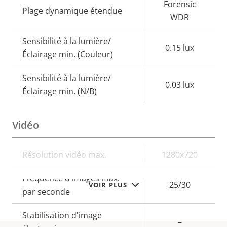
Forensic
Plage dynamique étendue
WDR
Sensibilité à la lumière/
0.15 lux
Éclairage min. (Couleur)
Sensibilité à la lumière/
0.03 lux
Éclairage min. (N/B)
Vidéo
Description
Résolution vidéo max.
Valeur de
1280x720
de la
la
Fréquence d'images max.
propriété
propriété
25/30
VOIR PLUS
par seconde
Stabilisation d'image
–