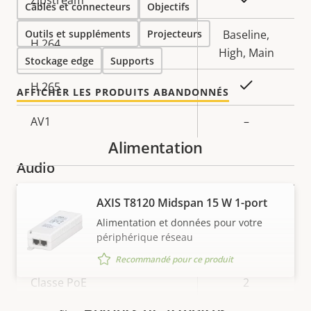
Zipstream
Câbles et connecteurs
Objectifs
de la
la
Outils et suppléments
propriété
propriété
Projecteurs
Baseline,
H.264
High, Main
Stockage edge
Supports
Oui
H.265
AFFICHER LES PRODUITS ABANDONNÉS
AV1
–
Alimentation
Audio
AXIS T8120 Midspan 15 W 1-port
Description
Prise en charge audio
Valeur de
Yes
Alimentation et données pour votre
de la
la
périphérique réseau
Réseau
propriété
propriété
Recommandé pour ce produit
Description
Classe PoE
Valeur de
2
de la
la
Boîtiers et armoires