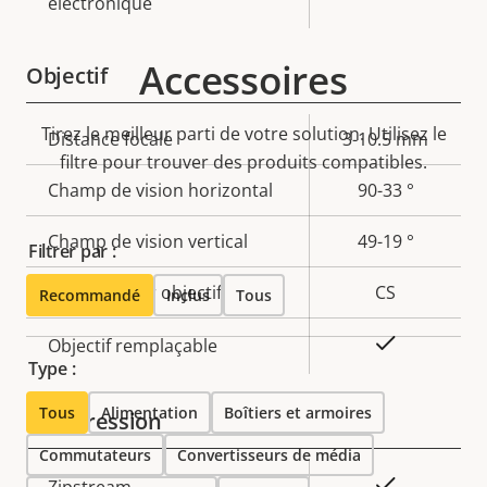
électronique
Accessoires
Objectif
Tirez le meilleur parti de votre solution. Utilisez le
Description
Distance focale
Valeur de
3-10.5 mm
filtre pour trouver des produits compatibles.
de la
la
Champ de vision horizontal
90-33 °
propriété
propriété
Champ de vision vertical
49-19 °
Filtrer par :
Fixation pour objectif
CS
Recommandé
Inclus
Tous
Oui
Objectif remplaçable
Type :
Tous
Alimentation
Boîtiers et armoires
Compression
Commutateurs
Convertisseurs de média
Description
Valeur de
Oui