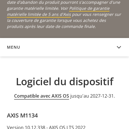
date d'abandon du produit pourront s'accompagner d'une
garantie matérielle limitée. Voir
Politique de garantie
matérielle limitée de 5 ans d'Axis
pour vous renseigner sur
la couverture de garantie lorsque vous achetez des
produits après leur date de commande finale.
MENU
LOGICIEL DU DISPOSITIF
Logiciel du dispositif
Compatible avec AXIS OS
jusqu'au 2027-12-31.
AXIS M1134
Version 10.12.338 - AXIS OS LTS 2022