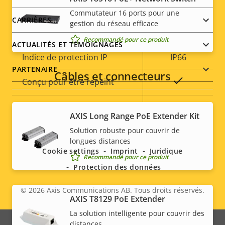
Commutateur 16 ports pour une
Indice de protection contre
CARRIÈRES
gestion du réseau efficace
IK10
le vandalisme
Recommandé pour ce produit
ACTUALITÉS ET TÉMOIGNAGES
Indice de protection IP
IP66
PARTENAIRE
Câbles et connecteurs
Oui
Conçu pour être repeint
Développement durable
PVC free
AXIS Long Range PoE Extender Kit
Social
Solution robuste pour couvrir de
menu
longues distances
Cookie settings
Imprint
Juridique
Recommandé pour ce produit
Protection des données
© 2026
Axis Communications AB. Tous droits réservés.
Legal
AXIS T8129 PoE Extender
La solution intelligente pour couvrir des
menu
distances