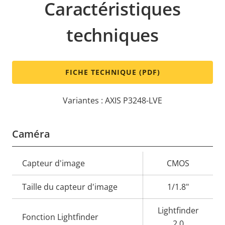
Caractéristiques
techniques
FICHE TECHNIQUE (PDF)
Variantes : AXIS P3248-LVE
Caméra
Description
Capteur d'image
Valeur de
CMOS
de la
la
Taille du capteur d'image
1/1.8"
propriété
propriété
Lightfinder
Fonction Lightfinder
2.0