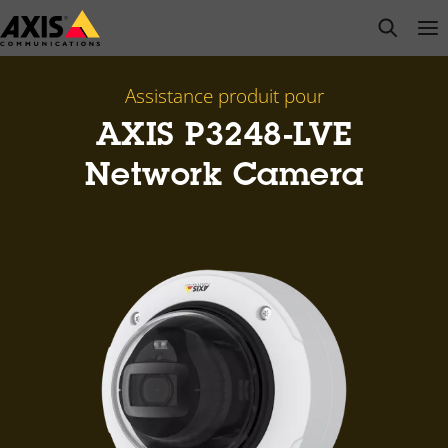
Passer
open s
Op
Clo
au
contenu
principal
Assistance produit pour
AXIS P3248-LVE
Network Camera