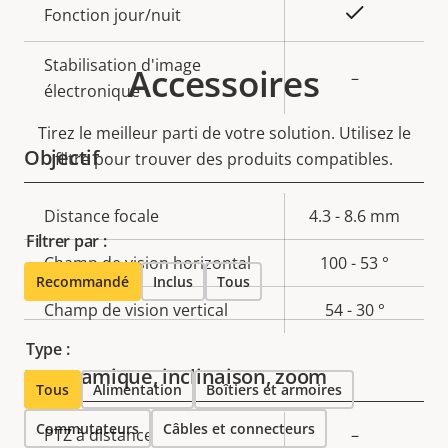
Oui
Fonction jour/nuit
Stabilisation d'image
Accessoires
–
électronique
Tirez le meilleur parti de votre solution. Utilisez le
Objectif
filtre pour trouver des produits compatibles.
Description
Distance focale
Valeur de
4.3 - 8.6 mm
Filtrer par :
de la
la
Champ de vision horizontal
100 - 53 °
propriété
propriété
Recommandé
Inclus
Tous
Champ de vision vertical
54 - 30 °
Type :
Panoramique, inclinaison, zoom
Tous
Alimentation
Boîtiers et armoires
Commutateurs
Câbles et connecteurs
Description
PTZ à distance
Valeur de
–