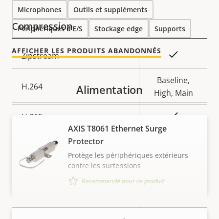
de la
la
Microphones
Outils et suppléments
propriété
propriété
Compression
Périphériques d'E/S
Stockage edge
Supports
AFFICHER LES PRODUITS ABANDONNÉS
Description
Valeur de
Oui
Zipstream
de la
la
propriété
propriété
Baseline,
H.264
Alimentation
High, Main
Oui
H.265
AXIS T8061 Ethernet Surge
AV1
Protector
–
Protège les périphériques extérieurs
Audio
contre les surtensions
Recommandé pour ce produit
Description
Valeur de
Oui
Prise en charge audio
de la
la
VOIR PLUS