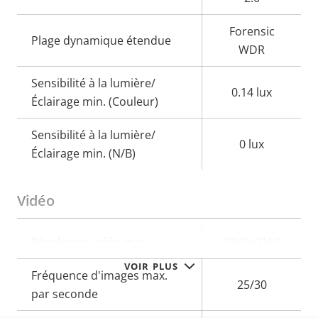
Forensic
Plage dynamique étendue
WDR
Sensibilité à la lumière/
0.14 lux
Éclairage min. (Couleur)
Sensibilité à la lumière/
0 lux
Éclairage min. (N/B)
Vidéo
Description
Résolution vidéo max.
Valeur de
3840x2160
de la
la
VOIR PLUS
Fréquence d'images max.
propriété
propriété
25/30
par seconde