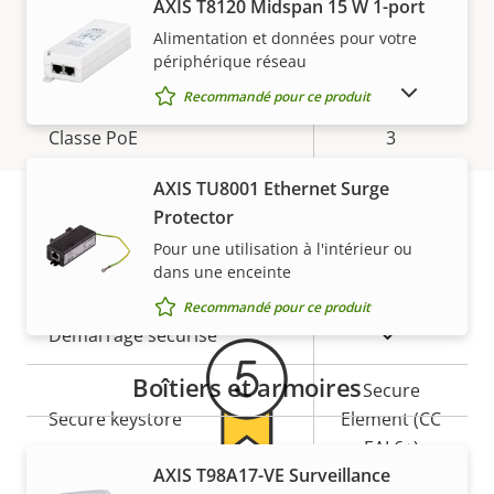
propriété
Microphone intégré
propriété
–
AXIS T8120 Midspan 15 W 1-port
Alimentation et données pour votre
périphérique réseau
Réseau
AFFICHER LES PRODUITS ABANDONNÉS
Recommandé pour ce produit
Description
Classe PoE
Valeur de
3
de la
la
AXIS TU8001 Ethernet Surge
propriété
propriété
Sécurité
Protector
Pour une utilisation à l'intérieur ou
Garantie
dans une enceinte
Description
Valeur de
Oui
SE signé
de la
la
Recommandé pour ce produit
propriété
propriété
Oui
Démarrage sécurisé
Boîtiers et armoires
Secure
Secure keystore
Element (CC
EAL6+)
AXIS T98A17-VE Surveillance