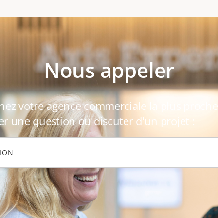
Nous appeler
nez votre agence commerciale la plus proch
r une question ou discuter d'un projet :
GION