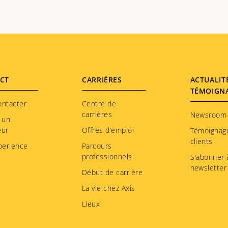
CT
CARRIÈRES
ACTUALIT
TÉMOIGN
ontacter
Centre de
carrières
Newsroom
 un
eur
Offres d’emploi
Témoignag
clients
perience
Parcours
professionnels
S'abonner à
newsletter
Début de carrière
La vie chez Axis
Lieux