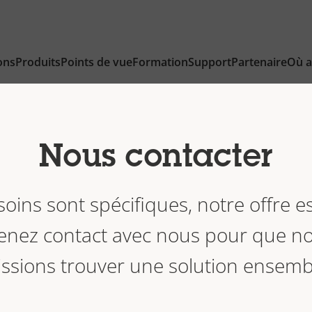
ons
Produits
Points de vue
Formation
Support
Partenaire
Où a
Nous contacter
oins sont spécifiques, notre offre es
enez contact avec nous pour que n
issions trouver une solution ensembl