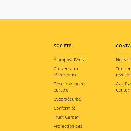
Footer
SOCIÉTÉ
CONTA
menu
À propos d'Axis
Nous c
Gouvernance
Trouver
d'entreprise
revend
Développement
Axis Ex
durable
Center
Cybersécurité
Conformité
Trust Center
Protection des