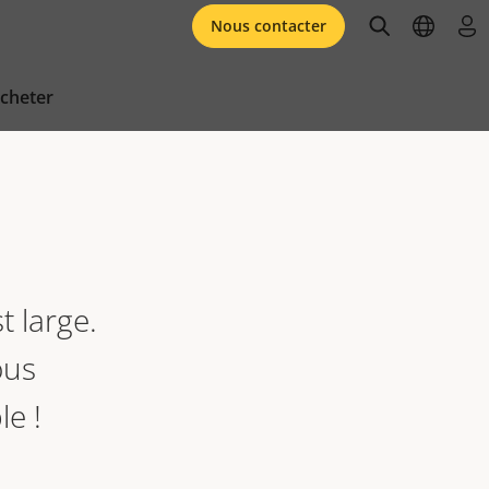
open searc
open l
se 
Nous contacter
cheter
t large.
ous
e !