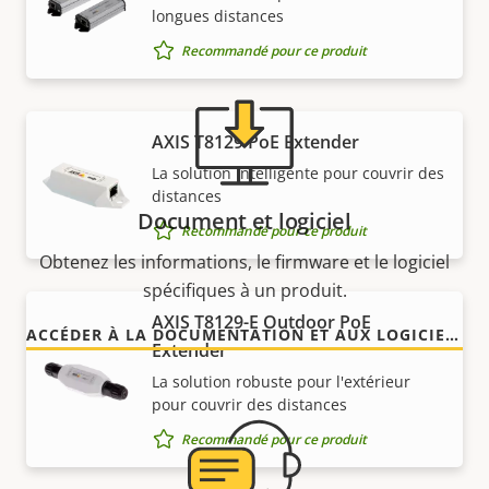
longues distances
Recommandé pour ce produit
AXIS T8129 PoE Extender
La solution intelligente pour couvrir des
distances
Document et logiciel
Recommandé pour ce produit
Obtenez les informations, le firmware et le logiciel
spécifiques à un produit.
AXIS T8129-E Outdoor PoE
ACCÉDER À LA DOCUMENTATION ET AUX LOGICIELS
Extender
La solution robuste pour l'extérieur
pour couvrir des distances
Recommandé pour ce produit