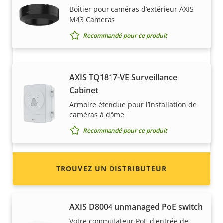
Boîtier pour caméras d’extérieur AXIS
M43 Cameras
Recommandé pour ce produit
Vous voulez vendre des produits
AXIS TQ1817-VE Surveillance
Axis ?
Cabinet
Vous souhaitez devenir revendeur ? Trouvez
Armoire étendue pour l’installation de
caméras à dôme
les coordonnées des distributeurs de produits
et de systèmes Axis.
Recommandé pour ce produit
Commutateurs
TROUVEZ UN DISTRIBUTEUR
AXIS ​D8004 unmanaged PoE switch
Votre commutateur PoE d'entrée de