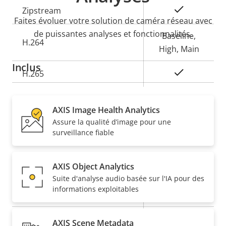
Description
Valeur de
Oui
Zipstream
Faites évoluer votre solution de caméra réseau avec
de la
la
de puissantes analyses et fonctionnalités.
propriété
propriété
Baseline,
H.264
High, Main
Inclus
Oui
H.265
Audio
AXIS Image Health Analytics
Assure la qualité d’image pour une
Description
Prise en charge audio
Valeur de
–
surveillance fiable
de la
la
propriété
propriété
Sécurité
AXIS Object Analytics
Suite d'analyse audio basée sur l'IA pour des
informations exploitables
Description
Valeur de
Oui
SE signé
de la
la
propriété
propriété
Oui
Démarrage sécurisé
AXIS Scene Metadata