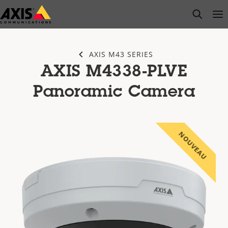
Passer
open s
Op
Clo
au
contenu
principal
AXIS M43 SERIES
AXIS M4338-PLVE
Panoramic Camera
NOUVEAU