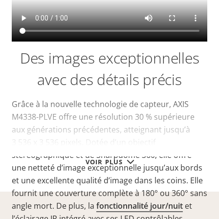
Des images exceptionnelles
avec des détails précis
Grâce à la nouvelle technologie de capteur, AXIS
M4338-PLVE offre une résolution 30 % supérieure
aux générations précédentes, atteignant jusqu’à
3 536 x 3 536 pixels. Dotée d’un objectif
stéréographique et de Sharpdome 360, elle offre
VOIR PLUS
une netteté d’image exceptionnelle jusqu’aux bords
et une excellente qualité d’image dans les coins. Elle
fournit une couverture complète à 180° ou 360° sans
angle mort. De plus, la
fonctionnalité jour/nuit
et
l’éclairage IR intégré avec ses LED contrôlables