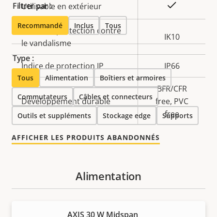
Oui
Filtrer par :
Utilisable en extérieur
Recommandé
Inclus
Tous
Indice de protection contre
IK10
le vandalisme
Type :
Indice de protection IP
IP66
Tous
Alimentation
Boîtiers et armoires
BFR/CFR
Commutateurs
Câbles et connecteurs
Développement durable
free, PVC
free
Outils et suppléments
Stockage edge
Supports
AFFICHER LES PRODUITS ABANDONNÉS
Alimentation
AXIS 30 W Midspan