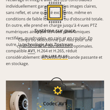
individuellement garantissent des images claires,
sans reflet, et une qualité excellente, même en
conditions de faible luminosité ou d’obscurité totale.
En outre, elle prend en charge jusqu'à 4 vues PTZ
Système sur puce
numériques ainsi que les vues panoramiques
rectifiées, quadruples, en coin et en couloir. En
Conçu ou sélectionné par Axis pour une
outre, la
technologie Axis Zipstream
,
cybersécurité et des solutions optimales.
compatible
AV1
, H.264 et H.265, réduit
EN LIRE PLUS
considérablement les besoins en bande passante et
en stockage.
Codec AV1