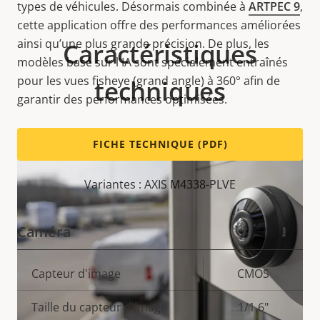
types de véhicules. Désormais combinée à
ARTPEC 9
,
cette application offre des performances améliorées
ainsi qu’une plus grande précision. De plus, les
Caractéristiques
modèles basé sur l'IA sont spécialement entraînés
pour les vues fisheye (grand angle) à 360° afin de
techniques
garantir des performances optimisées.
FICHE TECHNIQUE (PDF)
Variantes : AXIS M4338-PLVE
Caméra
Description
Capteur d'image
Valeur de
CMOS
de la
la
Taille du capteur d'image
1/1.6"
propriété
propriété