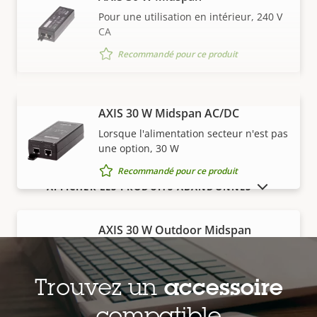
Pour une utilisation en intérieur, 240 V
CA
Recommandé pour ce produit
AXIS 30 W Midspan AC/DC
VOIR PLUS
Lorsque l'alimentation secteur n'est pas
une option, 30 W
Recommandé pour ce produit
AFFICHER LES PRODUITS ABANDONNÉS
AXIS 30 W Outdoor Midspan
Pour une utilisation en extérieur, entre
-40 °C et 65 °C (-40 °F et 149 °F)
Trouvez un
accessoire
Recommandé pour ce produit