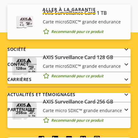
ALLER À LA GARANTIE
AXIS Surveillance Card 1 TB
Carte microSDXC™ grande endurance
Recommandé pour ce produit
Footer
SOCIÉTÉ
AXIS Surveillance Card 128 GB
menu
CONTACT
Carte microSDXC™ grande endurance
Recommandé pour ce produit
CARRIÈRES
ACTUALITÉS ET TÉMOIGNAGES
AXIS Surveillance Card 256 GB
PARTENAIRE
Carte micro SDXC™ grande endurance
Recommandé pour ce produit