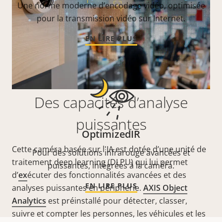
Une norme moderne d’encodage vidéo, optimisée
pour la transmission vidéo sur Internet.
EN LIRE PLUS
Des capacités d’analyse
puissantes
OptimizedIR
Cette caméra basée sur l'IA est dotée d’une unité de
Pour des solutions infrarouge avancées et
traitement deep learning (DLPU) qui lui permet
puissantes, intégrées à la caméra.
d’
ex
écuter des fonctionnalités avancées et des
EN LIRE PLUS
analyses puissantes en périphérie.
AXIS Object
Analytics
est préinstallé pour détecter, classer,
suivre et compter les personnes, les véhicules et les