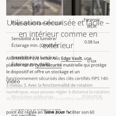
Fonction Lightfinder
Lightfinder
Forensic
Utilisation sécurisée et facile –
Plage dynamique étendue
WDR
en intérieur comme en
Sensibilité à la lumière/
0.08 lux
extérieur
Éclairage min. (Couleur)
Sensibilité à la lumière/
AXIS M4338-PLVE inclut Axis
Edge Vault
, une
0 lux
Éclairage min. (N/B)
plateforme de
cybersécurité
matérielle qui protège
le dispositif et offre un stockage et un
fonctionnement sécurisés des clés certifiés FIPS 140-
Vidéo
3 niveau 3. Avec la fonctionnalité de rotation
numérique, vous pouvez régler à distance la rotation
Description
Résolution vidéo max.
Valeur de
3536x3536
de la vue d’ensemble de la caméra, sans avoir à le
de la
la
faire manuellement sur chaque caméra. La mise au
Fréquence d'images max.
propriété
propriété
point est réglée en usine pour faciliter son
60
VOIR PLUS
par seconde