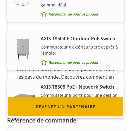
gamme idéal
Recommandé pour ce produit
AXIS T8504-E Outdoor PoE Switch
Devenez un partenaire
Commutateur d’extérieur géré et prêt à
l’emploi
Vous êtes un revendeur, un distributeur, un
intégrateur système ou un installateur ? Nous
Recommandé pour ce produit
avons des partenaires dans quasiment tous
les pays du monde. Découvrez comment en
devenir un !
AXIS T8508 PoE+ Network Switch
Commutateur 8 ports pour une gestion
du réseau efficace
DEVENEZ UN PARTENAIRE
Recommandé pour ce produit
Référence de commande