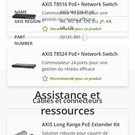
AXIS T8516 PoE+ Network Switch
AXIS M4338-PLVE
Commutateur 16 ports pour une
gestion du réseau efficace
AR, AU, BR, CN, EU, JP, KR,
UK, US
Recommandé pour ce produit
03131-001
AXIS T8524 PoE+ Network Switch
Commutateur 24 ports pour une
gestion du réseau efficace
Recommandé pour ce produit
Assistance et
Câbles et connecteurs
ressources
AXIS Long Range PoE Extender Kit
Besoin d'informations sur les produits Axis, le
logiciel ou de l'aide d'un expert ?
Solution robuste pour couvrir de