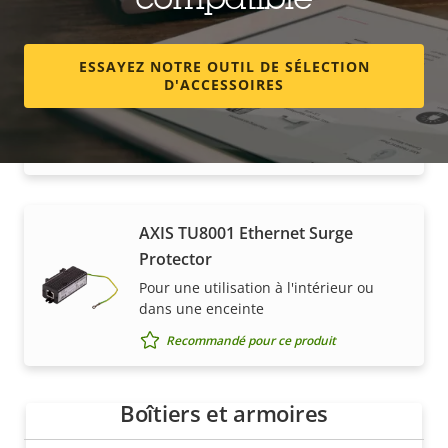
compatible
AXIS T8061 Ethernet Surge
ESSAYEZ NOTRE OUTIL DE SÉLECTION
Protector
D'ACCESSOIRES
Protège les périphériques extérieurs
contre les surtensions
Recommandé pour ce produit
AXIS TU8001 Ethernet Surge
Acheter
Protector
Pour une utilisation à l'intérieur ou
Les solutions Axis et les produits individuels sont
dans une enceinte
vendus et installés de manière experte par nos
Recommandé pour ce produit
partenaires de confiance.
Boîtiers et armoires