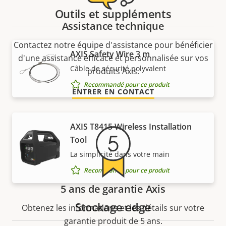
Outils et suppléments
Assistance technique
Contactez notre équipe d'assistance pour bénéficier
AXIS Safety Wire 3 m
d'une assistance efficace et personnalisée sur vos
Câble de sécurité polyvalent
produits Axis.
Recommandé pour ce produit
ENTRER EN CONTACT
AXIS T8415 Wireless Installation
Tool
La simplicité dans votre main
Recommandé pour ce produit
5 ans de garantie Axis
Stockage edge
Obtenez les informations et les détails sur votre
garantie produit de 5 ans.