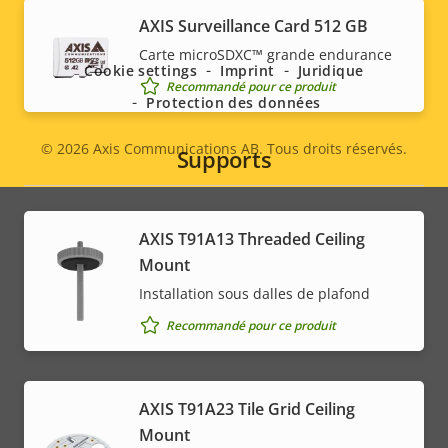
Social
AXIS Surveillance Card 512 GB
menu
Carte microSDXC™ grande endurance
Cookie settings
Imprint
Juridique
Recommandé pour ce produit
Protection des données
© 2026
Axis Communications AB. Tous droits réservés.
Supports
Legal
menu
AXIS T91A13 Threaded Ceiling
Mount
Installation sous dalles de plafond
Recommandé pour ce produit
AXIS T91A23 Tile Grid Ceiling
Mount