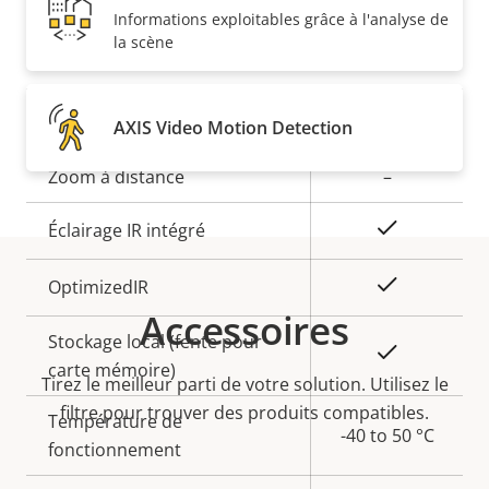
Informations exploitables grâce à l'analyse de
la scène
Général
Description
Focus à distance
Valeur de
–
AXIS Video Motion Detection
de la
la
Zoom à distance
–
propriété
propriété
Oui
Éclairage IR intégré
Oui
OptimizedIR
Accessoires
Stockage local (fente pour
Oui
carte mémoire)
Tirez le meilleur parti de votre solution. Utilisez le
filtre pour trouver des produits compatibles.
Température de
-40 to 50 °C
fonctionnement