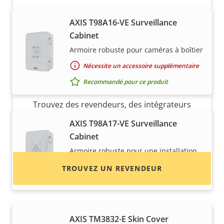
AXIS T98A16-VE Surveillance
Cabinet
Armoire robuste pour caméras à boîtier
Nécessite un accessoire supplémentaire
Vous voulez acheter des produits
Axis ?
Recommandé pour ce produit
Trouvez des revendeurs, des intégrateurs
système et des installateurs de produits et de
AXIS T98A17-VE Surveillance
systèmes Axis.
Cabinet
Armoire robuste pour une installation
facile des caméras à dôme
TROUVEZ UN REVENDEUR
Recommandé pour ce produit
AXIS TM3832-E Skin Cover