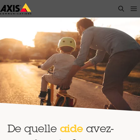
Passer
open s
Op
Clo
au
contenu
principal
De quelle
aide
avez-