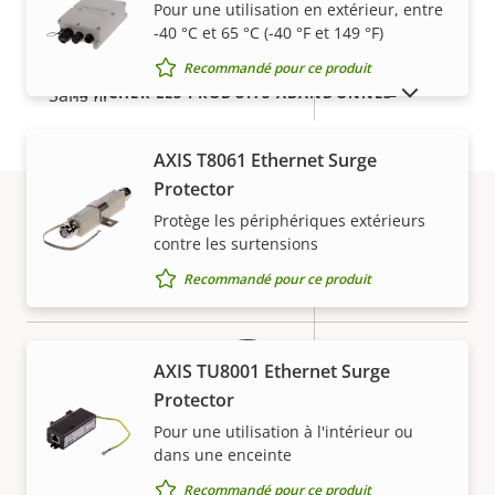
Pour une utilisation en extérieur, entre
-40 °C et 65 °C (-40 °F et 149 °F)
Description
Classe PoE
Valeur de
4
Recommandé pour ce produit
de la
la
AFFICHER LES PRODUITS ABANDONNÉS
Sans fil
–
propriété
propriété
AXIS T8061 Ethernet Surge
Sécurité
Protector
Protège les périphériques extérieurs
Description
Valeur de
Oui
SE signé
contre les surtensions
Garantie
de la
la
Recommandé pour ce produit
propriété
propriété
Oui
Démarrage sécurisé
TPM (CC
AXIS TU8001 Ethernet Surge
EAL4+, FIPS
Secure keystore
Protector
140-2 Level
Pour une utilisation à l'intérieur ou
2)
dans une enceinte
Recommandé pour ce produit