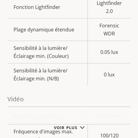
Lightfinder
Fonction Lightfinder
2.0
Forensic
Plage dynamique étendue
WDR
Sensibilité à la lumière/
0.05 lux
Éclairage min. (Couleur)
Sensibilité à la lumière/
0 lux
Éclairage min. (N/B)
Vidéo
Description
Résolution vidéo max.
Valeur de
1920x1080
de la
la
VOIR PLUS
Fréquence d'images max.
propriété
propriété
100/120