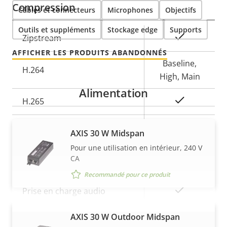
Compression
Câbles et connecteurs
Microphones
Objectifs
Outils et suppléments
Stockage edge
Supports
Description
Valeur de
Oui
Zipstream
de la
la
AFFICHER LES PRODUITS ABANDONNÉS
propriété
propriété
Baseline,
H.264
High, Main
Alimentation
Oui
H.265
AV1
–
AXIS 30 W Midspan
Pour une utilisation en intérieur, 240 V
Audio
CA
Recommandé pour ce produit
Description
Valeur de
Oui
Prise en charge audio
de la
la
Réseau
propriété
propriété
AXIS 30 W Outdoor Midspan
VOIR PLUS