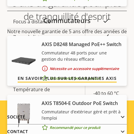
5 ans de garantie pour plus
Général
de tranquillité d'esprit
Commutateurs
Description
Valeur de
Oui
Focus à distance
de la
la
Notre nouvelle garantie de 5 ans offre des années de
propriété
propriété
Oui
Zoom à distance
propriété sans problème et permet de contrôler les
AXIS D8248 Managed PoE++ Switch
coûts. En outre, rien n'est caché dans les petits
Oui
Éclairage IR intégré
Commutateur 48 ports pour une
caractères, vous obtenez exactement ce que nous
gestion du réseau efficace
promettons.
Stockage local (fente pour
Nécessite un accessoire supplémentaire
Oui
carte mémoire)
EN SAVOIR PLUS SUR LES GARANTIES AXIS
Recommandé pour ce produit
Température de
-40 to 60 °C
fonctionnement
AXIS T8504-E Outdoor PoE Switch
Oui
Utilisable en extérieur
Commutateur d’extérieur géré et prêt à
Footer
SOCIÉTÉ
l’emploi
Indice de protection contre
Recommandé pour ce produit
menu
IK10
CONTACT