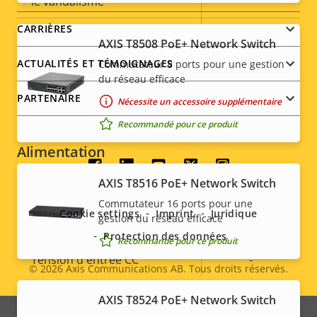
le vandalisme
CARRIÈRES
Indice de protection IP
IP66, IP67
AXIS T8508 PoE+ Network Switch
ACTUALITÉS ET TÉMOIGNAGES
Commutateur 8 ports pour une gestion
Oui
Conçu pour être repeint
du réseau efficace
PARTENAIRE
Nécessite un accessoire supplémentaire
Développement durable
PVC free
Recommandé pour ce produit
Alimentation
Social
AXIS T8516 PoE+ Network Switch
Description
Puissance (max.)
Valeur de
-
menu
Commutateur 16 ports pour une
de la
la
Cookie settings
Imprint
Juridique
gestion du réseau efficace
Puissance (moyenne)
-
propriété
propriété
Protection des données
Recommandé pour ce produit
Tension d'entrée CC
-
© 2026
Axis Communications AB. Tous droits réservés.
Legal
AXIS T8524 PoE+ Network Switch
menu