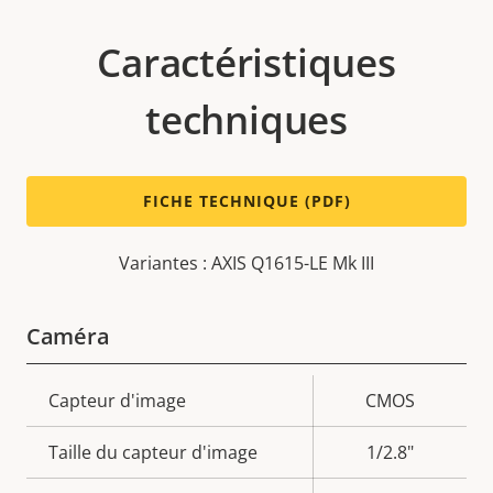
Caractéristiques
techniques
FICHE TECHNIQUE (PDF)
Variantes : AXIS Q1615-LE Mk III
Caméra
Description
Capteur d'image
Valeur de
CMOS
de la
la
Taille du capteur d'image
1/2.8"
propriété
propriété