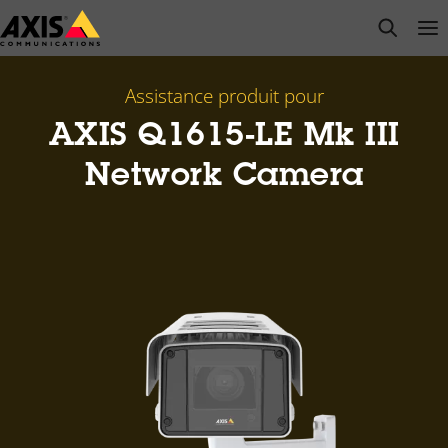
Passer
open s
Op
Clo
au
contenu
principal
Assistance produit pour
AXIS Q1615-LE Mk III
Network Camera