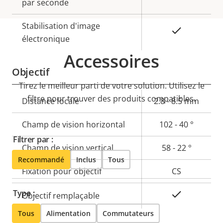
par seconde
Stabilisation d'image
Oui
électronique
Accessoires
Objectif
Tirez le meilleur parti de votre solution. Utilisez le
filtre pour trouver des produits compatibles.
Description
Distance focale
Valeur de
2.8 - 8.5 mm
de la
la
Champ de vision horizontal
102 - 40 °
propriété
propriété
Filtrer par :
Champ de vision vertical
58 - 22 °
Recommandé
Inclus
Tous
Fixation pour objectif
CS
Type :
Oui
Objectif remplaçable
Tous
Alimentation
Commutateurs