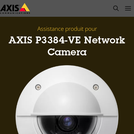
Passer
open s
Op
Clo
au
contenu
principal
Assistance produit pour
AXIS P3384-VE Network
Camera