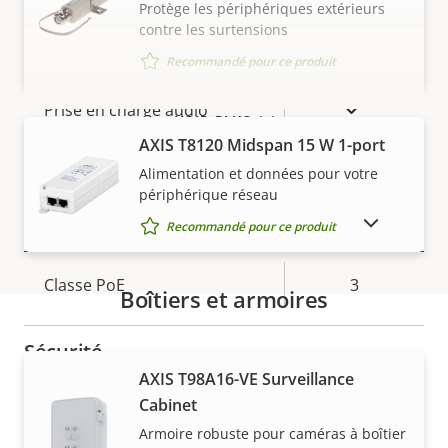
AV1
–
Protège les périphériques extérieurs
contre les surtensions
Audio
Recommandé pour ce produit
Description
Valeur de
Oui
Prise en charge audio
VOIR PLUS
de la
la
AXIS T8120 Midspan 15 W 1-port
propriété
Microphone intégré
propriété
–
Alimentation et données pour votre
périphérique réseau
Réseau
AFFICHER LES PRODUITS ABANDONNÉS
Recommandé pour ce produit
Description
Classe PoE
Valeur de
3
Boîtiers et armoires
de la
la
propriété
propriété
Sécurité
Garantie
AXIS T98A16-VE Surveillance
Cabinet
Description
SE signé
Valeur de
–
Armoire robuste pour caméras à boîtier
de la
la