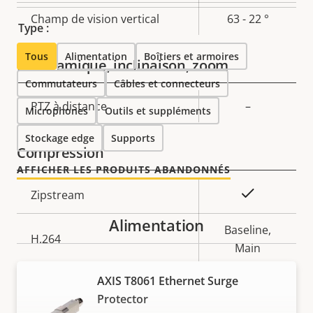
Champ de vision vertical
63 - 22 °
Type :
Tous
Alimentation
Boîtiers et armoires
Panoramique, inclinaison, zoom
Commutateurs
Câbles et connecteurs
Description
PTZ à distance
Valeur de
–
Microphones
Outils et suppléments
de la
la
Stockage edge
Supports
propriété
propriété
Compression
AFFICHER LES PRODUITS ABANDONNÉS
Description
Valeur de
Oui
Zipstream
de la
la
Alimentation
propriété
propriété
Baseline,
H.264
Main
H.265
AXIS T8061 Ethernet Surge
–
Protector