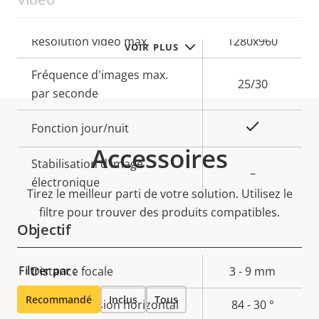
Description
Résolution vidéo max.
Valeur de
1280x960
VOIR PLUS
de la
la
Fréquence d'images max.
propriété
propriété
25/30
par seconde
Oui
Fonction jour/nuit
Accessoires
Stabilisation d'image
–
électronique
Tirez le meilleur parti de votre solution. Utilisez le
filtre pour trouver des produits compatibles.
Objectif
Filtrer par :
Description
Distance focale
Valeur de
3 - 9 mm
de la
la
Recommandé
Inclus
Tous
Champ de vision horizontal
84 - 30 °
propriété
propriété