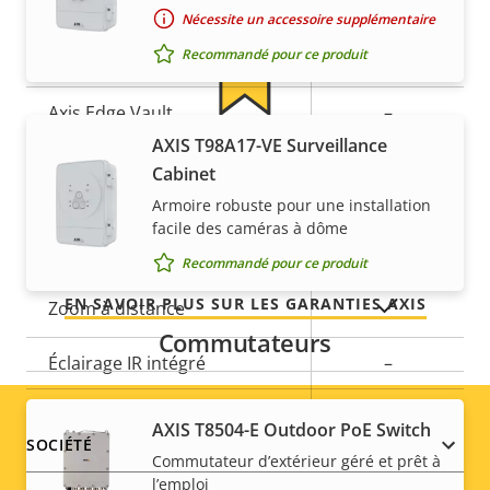
Démarrage sécurisé
–
propriété
propriété
Nécessite un accessoire supplémentaire
Recommandé pour ce produit
Secure keystore
-
Axis Edge Vault
–
AXIS T98A17-VE Surveillance
Pour la tranquillité d'esprit
Cabinet
Général
Armoire robuste pour une installation
Notre garantie de 3 ans offre la propriété sans
facile des caméras à dôme
problème et permet de contrôler les coûts.
Description
Valeur de
Oui
Focus à distance
Recommandé pour ce produit
de la
la
EN SAVOIR PLUS SUR LES GARANTIES AXIS
propriété
propriété
Oui
Zoom à distance
Commutateurs
Éclairage IR intégré
–
Stockage local (fente pour
Oui
AXIS T8504-E Outdoor PoE Switch
Footer
carte mémoire)
SOCIÉTÉ
Commutateur d’extérieur géré et prêt à
l’emploi