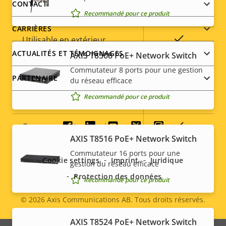
menu
Température de
CONTACT
-40 to 55 °C
Recommandé pour ce produit
fonctionnement
CARRIÈRES
Oui
Utilisable en extérieur
ACTUALITÉS ET TÉMOIGNAGES
AXIS T8508 PoE+ Network Switch
Indice de protection contre
Commutateur 8 ports pour une gestion
IK10
le vandalisme
PARTENAIRE
du réseau efficace
Recommandé pour ce produit
Indice de protection IP
IP66
Oui
Conçu pour être repeint
Social
AXIS T8516 PoE+ Network Switch
menu
Développement durable
-
Commutateur 16 ports pour une
Cookie settings
Imprint
Juridique
gestion du réseau efficace
Protection des données
Recommandé pour ce produit
© 2026
Axis Communications AB. Tous droits réservés.
Legal
AXIS T8524 PoE+ Network Switch