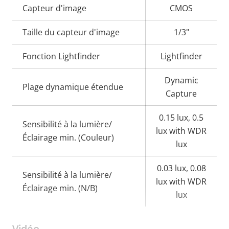
Description
Capteur d'image
Valeur de
CMOS
de la
la
Taille du capteur d'image
1/3"
propriété
propriété
Fonction Lightfinder
Lightfinder
Dynamic
Plage dynamique étendue
Capture
0.15 lux, 0.5
Sensibilité à la lumière/
lux with WDR
Éclairage min. (Couleur)
lux
0.03 lux, 0.08
Sensibilité à la lumière/
lux with WDR
Éclairage min. (N/B)
lux
Vidéo