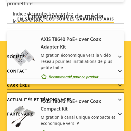
Utilisable en extérieur
–
promettons.
Indice de protection contre
Convertisseurs de média
-
EN SAVOIR PLUS SUR LES GARANTIES AXIS
le vandalisme
Indice de protection IP
-
AXIS T8640 PoE+ over Coax
Adapter Kit
Conçu pour être repeint
–
Migration économique vers la vidéo
Footer
SOCIÉTÉ
réseau pour les installations de plus
Développement durable
PVC free
petite taille
menu
CONTACT
Recommandé pour ce produit
Alimentation
CARRIÈRES
Description
Puissance (max.)
Valeur de
9.6 W
ACTUALITÉS ET TÉMOIGNAGES
AXIS T8645 PoE+ over Coax
de la
la
Compact Kit
Puissance (moyenne)
4.9 W
propriété
propriété
PARTENAIRE
Migration à canal unique compacte et
économique vers IP
Tension d'entrée CC
12-28 V