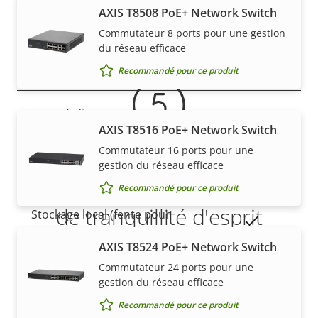
AXIS T8508 PoE+ Network Switch
Garantie
Secure keystore
-
Commutateur 8 ports pour une gestion
du réseau efficace
Général
Recommandé pour ce produit
Description
Focus à distance
Valeur de
–
AXIS T8516 PoE+ Network Switch
de la
la
Zoom à distance
–
propriété
Commutateur 16 ports pour une
propriété
gestion du réseau efficace
5 ans de garantie pour plus
Éclairage IR intégré
–
Recommandé pour ce produit
de tranquillité d'esprit
Stockage local (fente pour
Oui
carte mémoire)
AXIS T8524 PoE+ Network Switch
Notre nouvelle garantie de 5 ans offre des années de
Température de
Commutateur 24 ports pour une
propriété sans problème et permet de contrôler les
-10 to 55 °C
gestion du réseau efficace
fonctionnement
coûts. En outre, rien n'est caché dans les petits
Recommandé pour ce produit
caractères, vous obtenez exactement ce que nous