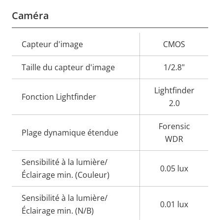
Caméra
Description
Capteur d'image
Valeur de
CMOS
de la
la
Taille du capteur d'image
1/2.8"
propriété
propriété
Lightfinder
Fonction Lightfinder
2.0
Forensic
Plage dynamique étendue
WDR
Sensibilité à la lumière/
0.05 lux
Éclairage min. (Couleur)
Sensibilité à la lumière/
0.01 lux
Éclairage min. (N/B)