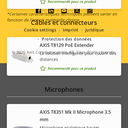
Recommandé pour ce produit
Social
*Certaines caractéristiques techniques peuvent varier en
fonction de l'option matérielle choisie.
Câbles et connecteurs
menu
Cookie settings
Imprint
Juridique
Protection des données
AXIS T8129 PoE Extender
© 2026
Axis Communications AB. Tous droits réservés.
La solution intelligente pour couvrir des
Legal
distances
menu
Recommandé pour ce produit
Microphones
AXIS T8351 Mk II Microphone 3.5
mm
Microphone analogique hautes