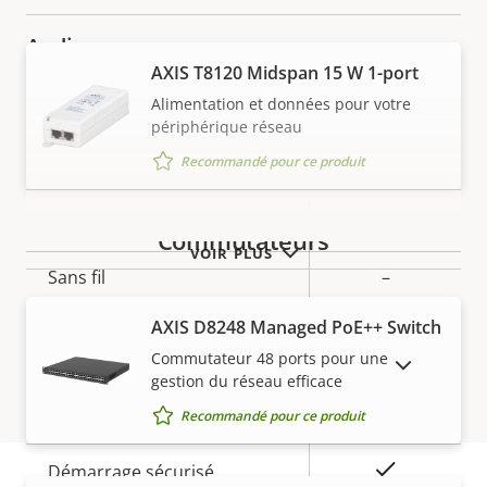
Audio
AXIS T8120 Midspan 15 W 1-port
Alimentation et données pour votre
Description
Prise en charge audio
Valeur de
Yes
périphérique réseau
de la
la
Réseau
Recommandé pour ce produit
propriété
propriété
Description
Classe PoE
Valeur de
3
Commutateurs
de la
la
VOIR PLUS
Sans fil
–
propriété
propriété
AXIS D8248 Managed PoE++ Switch
Sécurité
Commutateur 48 ports pour une
AFFICHER LES PRODUITS ABANDONNÉS
gestion du réseau efficace
Description
Valeur de
Oui
SE signé
Recommandé pour ce produit
de la
la
propriété
propriété
Oui
Démarrage sécurisé