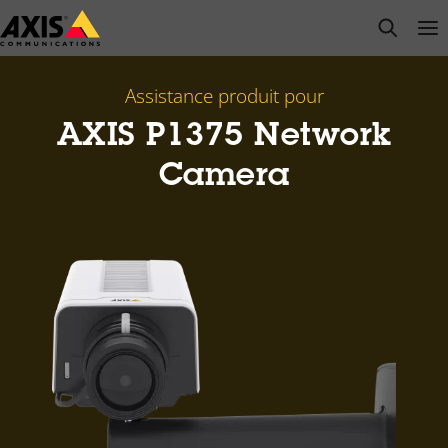
Passer
open s
Op
Clo
au
contenu
principal
Assistance produit pour
AXIS P1375 Network
Camera