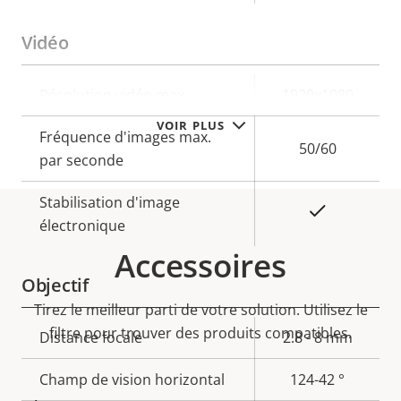
Vidéo
Description
Résolution vidéo max.
Valeur de
1920x1080
de la
la
VOIR PLUS
Fréquence d'images max.
propriété
propriété
50/60
par seconde
Stabilisation d'image
Oui
électronique
Accessoires
Objectif
Tirez le meilleur parti de votre solution. Utilisez le
filtre pour trouver des produits compatibles.
Description
Distance focale
Valeur de
2.8 - 8 mm
de la
la
Champ de vision horizontal
124-42 °
propriété
propriété