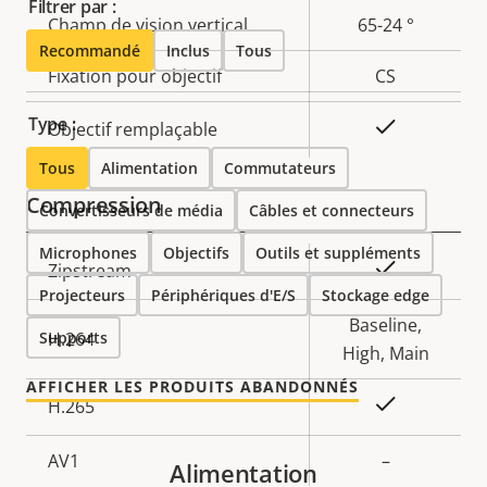
Filtrer par :
Champ de vision vertical
65-24 °
Recommandé
Inclus
Tous
Fixation pour objectif
CS
Type :
Oui
Objectif remplaçable
Tous
Alimentation
Commutateurs
Compression
Convertisseurs de média
Câbles et connecteurs
Microphones
Objectifs
Outils et suppléments
Description
Valeur de
Oui
Zipstream
Projecteurs
de la
Périphériques d'E/S
la
Stockage edge
propriété
propriété
Baseline,
Supports
H.264
High, Main
AFFICHER LES PRODUITS ABANDONNÉS
Oui
H.265
AV1
–
Alimentation