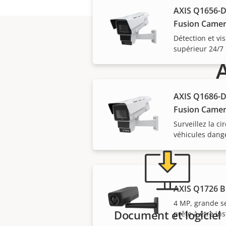
AXIS Q1656-D
Fusion Came
Détection et vi
supérieur 24/7
AXIS Q1686-D
Besoin d'info
Fusion Came
Surveillez la cir
véhicules dan
AXIS Q1726 B
4 MP, grande se
Document et logiciel
prête à être ins