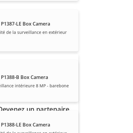
 P1387-LE Box Camera
 manière experte par
lité de la surveillance en extérieur
 P1388-B Box Camera
illance intérieure 8 MP - barebone
Devenez un partenaire
Vous êtes un revendeur, un
 P1388-LE Box Camera
distributeur, un intégrateur