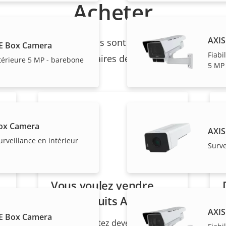
Acheter
AXIS
et les produits individuels sont vendus et installés de
E Box Camera
Fiabi
nos partenaires de confiance.
térieure 5 MP - barebone
5 MP
ox Camera
AXIS
surveillance en intérieur
Surve
Vous voulez vendre
des produits Axis ?
AXIS
E Box Camera
Vous souhaitez devenir