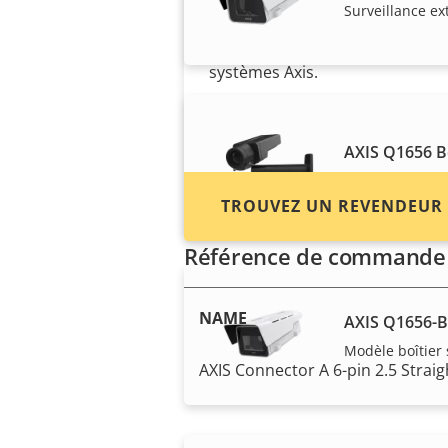
Surveillance ex
intégrateurs système et des
installateurs de produits et de
systèmes Axis.
AXIS Q1656 
Performances e
TROUVEZ UN REVENDEUR
Référence de commande
NAME
AXIS Q1656-
Modèle boîtier 
AXIS Connector A 6-pin 2.5 Straig