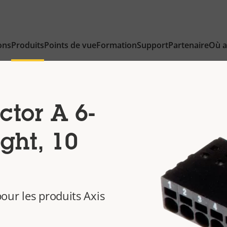
ons
Produits
Points de vue
Formation
Support
Partenaire
Où a
tor A 6-
ight, 10
our les produits Axis