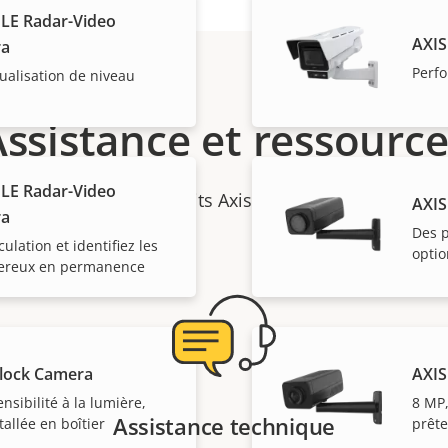
LE Radar-Video
AXIS
ra
Perf
sualisation de niveau
Assistance et ressource
LE Radar-Video
rmations sur les produits Axis, le logiciel ou de l'aide
AXIS
ra
Des 
culation et identifiez les
optio
gereux en permanence
lock Camera
AXIS
nsibilité à la lumière,
8 MP,
Assistance technique
tallée en boîtier
prête