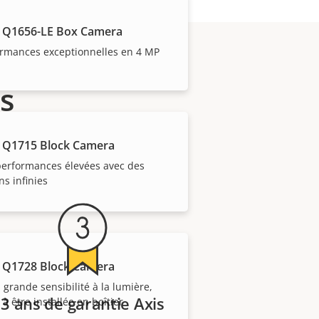
 Q1656-LE Box Camera
ormances exceptionnelles en 4 MP
s
 d'un expert ?
 Q1715 Block Camera
performances élevées avec des
ns infinies
 Q1728 Block Camera
 grande sensibilité à la lumière,
3 ans de garantie Axis
 à être installée en boîtier