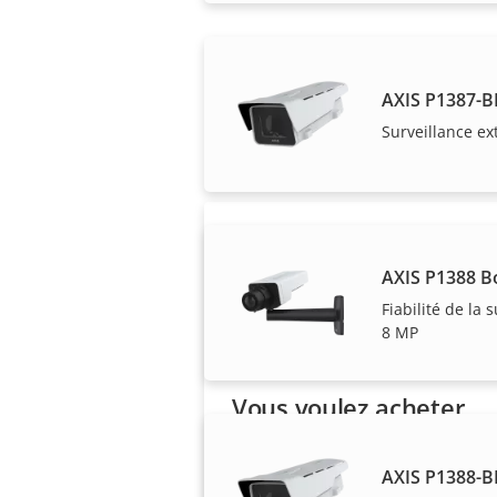
Les solutions Axis 
AXIS P1387-B
Surveillance ex
AXIS P1388 B
Fiabilité de la 
8 MP
Vous voulez acheter
des produits Axis ?
AXIS P1388-B
Trouvez des revendeurs, des