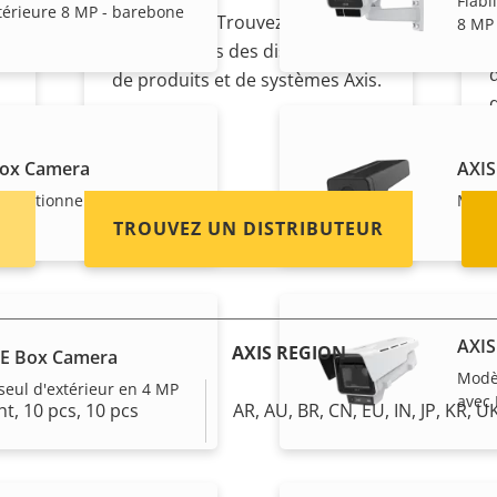
Fiabi
térieure 8 MP - barebone
revendeur ? Trouvez les
8 MP
coordonnées des distributeurs
de produits et de systèmes Axis.
Box Camera
AXIS
xceptionnelles en 4 MP
Modèl
TROUVEZ UN DISTRIBUTEUR
AXIS
AXIS REGION
BE Box Camera
Modèl
seul d'extérieur en 4 MP
avec 
ht, 10 pcs, 10 pcs
AR, AU, BR, CN, EU, IN, JP, KR, U