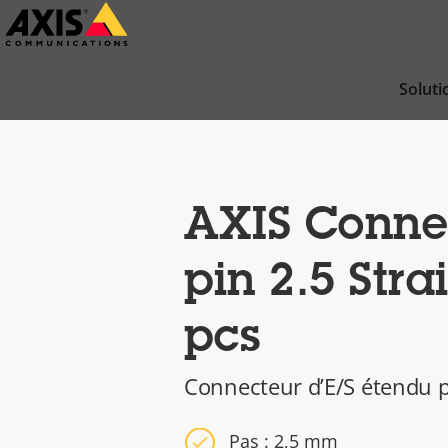
Passer
au
contenu
Soluti
principal
AXIS Connec
pin 2.5 Stra
pcs
Connecteur d’E/S étendu p
Pas : 2,5 mm