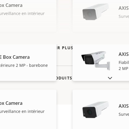
ox Camera
AXIS
surveillance en intérieur
Surve
VOIR PLUS
AXIS
E Box Camera
Fiabi
térieure 2 MP - barebone
2 MP
AFFICHER LES PRODUITS ABANDONNÉS
ox Camera
AXIS
surveillance en intérieur
Surve