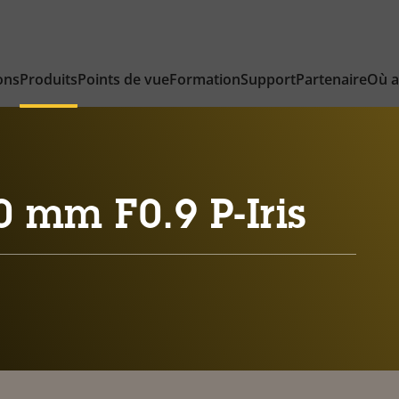
ons
Produits
Points de vue
Formation
Support
Partenaire
Où a
0 mm F0.9 P-Iris