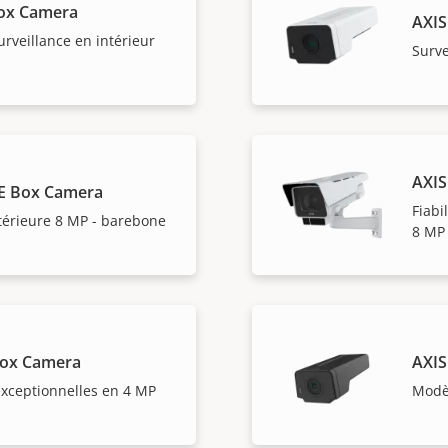
ox Camera
AXIS
surveillance en intérieur
Surve
AXIS
E Box Camera
Fiabi
térieure 8 MP - barebone
8 MP
Box Camera
AXIS
xceptionnelles en 4 MP
Modèl