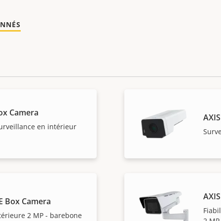
ONNÉS
ox Camera
AXIS
surveillance en intérieur
Surve
AXIS
E Box Camera
Fiabi
térieure 2 MP - barebone
2 MP