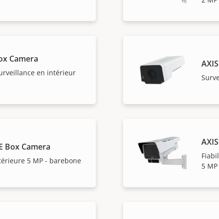
ox Camera
AXIS
surveillance en intérieur
Surve
AXIS
E Box Camera
Fiabi
térieure 5 MP - barebone
5 MP