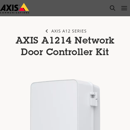
Passer
open s
Op
Clo
au
contenu
principal
AXIS A12 SERIES
AXIS A1214 Network
Door Controller Kit