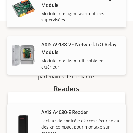
Module
Module intelligent avec entrées
supervisées
Acheter
AXIS A9188-VE Network I/O Relay
Module
Les solutions Axis et les produits individuels sont
Module intelligent utilisable en
extérieur
vendus et installés de manière experte par nos
partenaires de confiance.
Readers
AXIS A4030-E Reader
Lecteur de contrôle d’accès sécurisé au
design compact pour montage sur