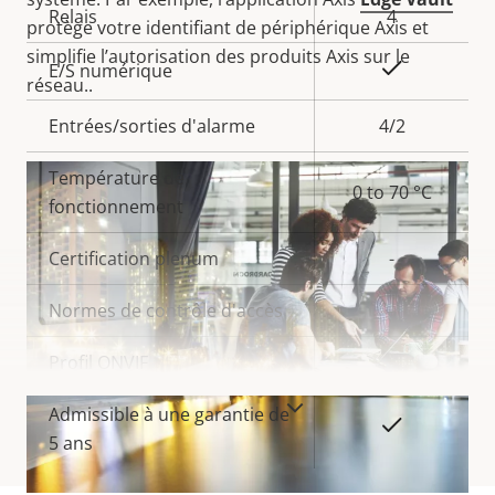
Relais
4
protège votre identifiant de périphérique Axis et
simplifie l’autorisation des produits Axis sur le
Oui
E/S numérique
réseau..
Entrées/sorties d'alarme
4/2
Température de
0 to 70 °C
fonctionnement
Certification plenum
-
Normes de contrôle d'accès
-
Profil ONVIF
-
VOIR PLUS
Admissible à une garantie de
Oui
5 ans