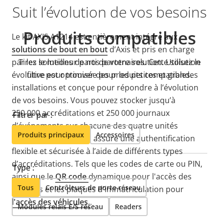
Suit l’évolution de vos besoins
Produits compatibles
Le kit AXIS A1214 est entièrement intégré aux
solutions de bout en bout
d’Axis et pris en charge
par les solutions de nos partenaires. Cette solution
Tirez le meilleur parti de votre solution. Utilisez le
évolutive est optimisée pour les petites et grandes
filtre pour trouver des produits compatibles.
installations et conçue pour répondre à l’évolution
de vos besoins. Vous pouvez stocker jusqu’à
250 000 accréditations et 250 000 journaux
Filtrer par :
d’événements sur chacune des quatre unités
Produits principaux
Accessoires
barebone. En outre, il assure une authentification
flexible et sécurisée à l’aide de différents types
d’accréditations. Tels que les codes de carte ou PIN,
Type :
ainsi que le
QR code
dynamique pour l'accès des
Tous
Contrôleurs de porte réseau
visiteurs et les plaques d'immatriculation pour
l'accès des véhicules.
.
Modules relais E/S réseau
Readers