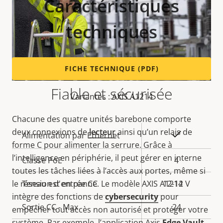
Caractéristiques
techniques
FICHE TECHNIQUE (PDF)
Fiable et sécurisée
Variantes : AXIS A1214
Chacune des quatre unités barebone comporte
deux connexions de
lecteur
ainsi qu’un relais de
Description
Valeur de
Oui
Alimentation par Ethernet
forme C pour alimenter la serrure. Grâce à
de la
la
l’intelligence en périphérie, il peut gérer en interne
propriété
Classe PoE
propriété
4
toutes les tâches liées à l’accès aux portes, même si
le réseau est en panne. Le modèle
AXIS A1214
Tension d'entrée CC
12-12 V
intègre des fonctions de
cybersecurity
pour
Sortie CC - Max
24
empêcher tout accès non autorisé et protéger votre
système. Par exemple, l’application
Axis
Edge Vault