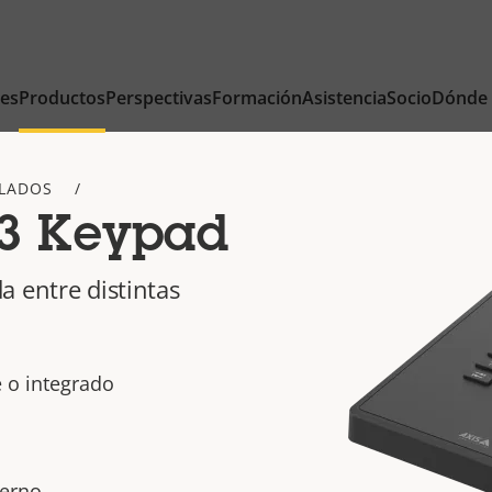
nes
Productos
Perspectivas
Formación
Asistencia
Socio
Dónde
CLADOS
3 Keypad
a entre distintas
 o integrado
derno