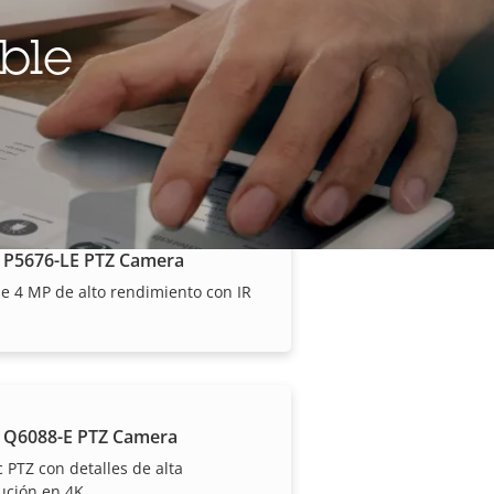
ble
 P5654-E Mk II PTZ Camera
gran angular con HDTV 1080p y
 21x
 P5676-LE PTZ Camera
e 4 MP de alto rendimiento con IR
 Axis y los productos
 Q6088-E PTZ Camera
c PTZ con detalles de alta
ución en 4K