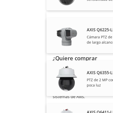
AXIS Q6225-L
Cámara PTZ de a
de largo alcanc
¿Quiere comprar
productos Axis?
AXIS Q6355-L
Localice revendedores,
PTZ de 2 MP co
integradores de sistemas e
poca luz
instaladores de productos y
sistemas de Axis.
AXIS Q6411-LE