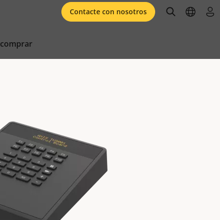
open searc
open l
ini
Contacte con nosotros
 comprar