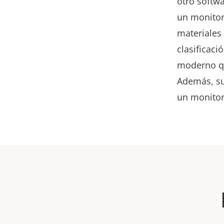
otro softw
un monitor
materiales
clasificaci
moderno que
Además, su 
un monitor