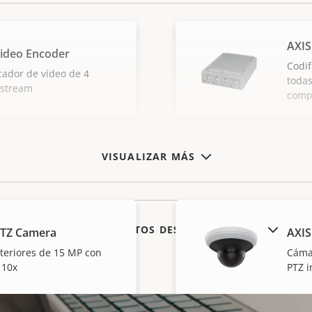
AXIS
ideo Encoder
Codif
cador de vídeo de 4
todas
pstream
compa
VISUALIZAR MÁS
MOSTRAR PRODUCTOS DESCATALOGADOS
PTZ Camera
AXIS
teriores de 15 MP con
Cámar
 10x
PTZ 