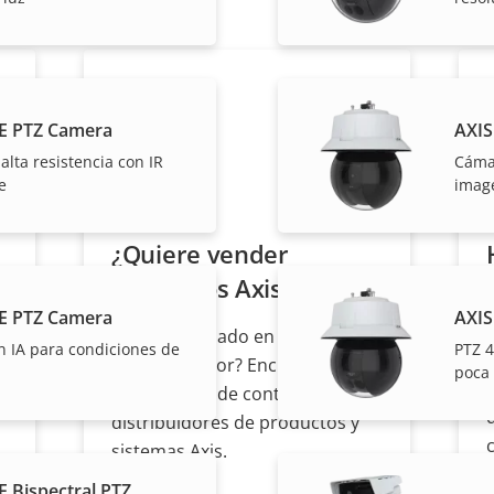
E PTZ Camera
AXIS
lta resistencia con IR
Cámar
e
imag
¿Quiere vender
productos Axis?
E PTZ Camera
AXIS
¿Está interesado en convertirse
n IA para condiciones de
PTZ 4
en revendedor? Encuentre
poca 
información de contacto de
distribuidores de productos y
sistemas Axis.
 Bispectral PTZ