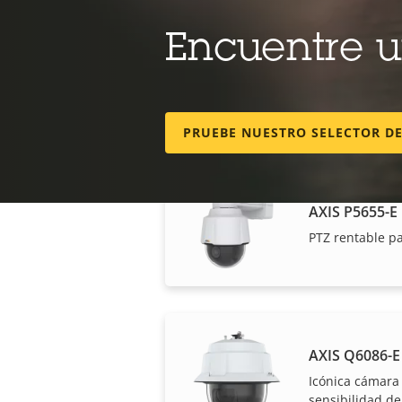
AXIS M5526-E
Encuentre 
Resolución de 4
exterior con z
enfoque
PRUEBE NUESTRO SELECTOR D
AXIS P5655-E
PTZ rentable pa
Nuestros socios fiab
AXIS Q6086-E
Icónica cámara
sensibilidad de