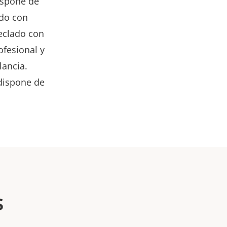
ispone de
ado con
teclado con
ofesional y
lancia.
 dispone de
s