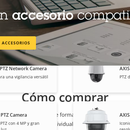
 PTZ Camera
un
accesorio
compati
AXIS
 MP para interior y
PTZ 
oom de 10x y recuerdo de
zoom
E ACCESORIOS
 PTZ Network Camera
AXIS
ra una vigilancia versátil
PTZ d
Cómo comprar
les venden e instalan de forma experta las soluciones
 PTZ Camera
AXIS
 PTZ con 4 MP y gran
Iconi
individuales.
 luz
resol