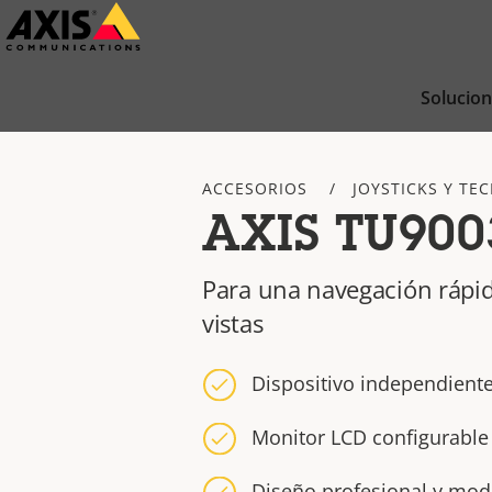
Saltar
al
contenido
Solucio
principal
ACCESORIOS
JOYSTICKS Y TE
AXIS TU900
Para una navegación rápid
vistas
Dispositivo independiente
Monitor LCD configurable
Diseño profesional y mo