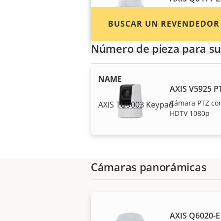
Camera
BUSCAR UN REVENDEDOR
Cámara térmica
con IA
Número de pieza para su
NAME
AXIS V5925 P
Cámara PTZ con
AXIS TU9003 Keypad
HDTV 1080p
Cámaras panorámicas
AXIS Q6020-E