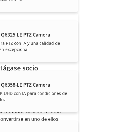
 Q6325-LE PTZ Camera
a PTZ con IA y una calidad de
en excepcional
Hágase socio
¿Es usted un revendedor,
 Q6358-LE PTZ Camera
distribuidor, integrador de
K UHD con IA para condiciones de
sistemas o instalador? Tenemos
luz
socios en casi todos los países
del mundo. ¡Descubra cómo
convertirse en uno de ellos!