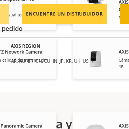
AXIS
Cam
ENCUENTRE UN DISTRIBUIDOR
 y visual todo en uno
Detec
 pedido
AXIS REGION
TZ Network Camera
AXIS
 calidad de transmisión
Cámar
AR, AU, BR, CN, EU, IN, JP, KR, UK, US
4K
Asistencia y recursos
 Panoramic Camera
AXIS