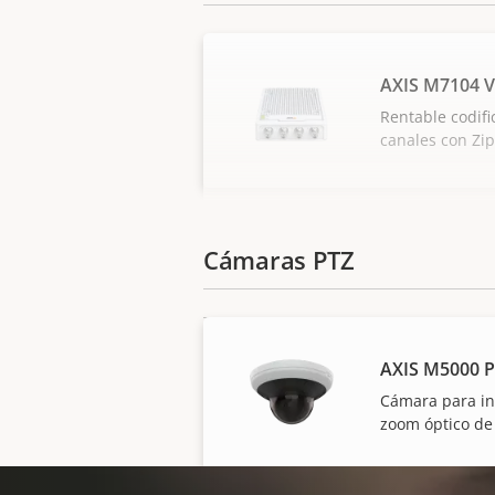
AXIS M7104 V
Rentable codifi
canales con Zi
Cámaras PTZ
AXIS M5000 
Cámara para in
zoom óptico de