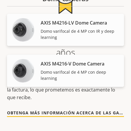
AXIS M4216-LV Dome Camera
Más tranquilidad para el
Domo varifocal de 4 MP con IR y deep
cliente con una garantía de 5
learning
años
AXIS M4216-V Dome Camera
Nuestra nueva garantía de 5 años brinda a nuestros
Domo varifocal de 4 MP con deep
clientes años de uso sin preocupaciones y un
learning
control de los costes. Y no hay sorpresas ocultas en
la factura, lo que prometemos es exactamente lo
que recibe.
OBTENGA MÁS INFORMACIÓN ACERCA DE LAS GARANTÍAS DE AXIS