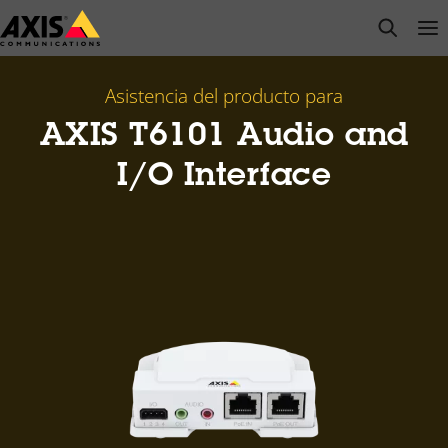
Saltar
open s
Op
Clo
al
contenido
principal
Asistencia del producto para
AXIS T6101 Audio and
I/O Interface