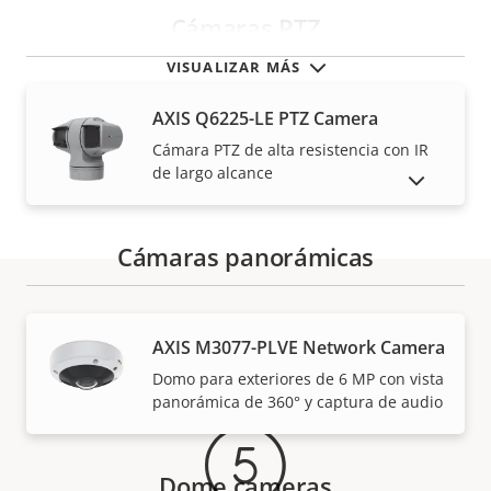
Cámaras PTZ
VISUALIZAR MÁS
AXIS Q6225-LE PTZ Camera
Cámara PTZ de alta resistencia con IR
de largo alcance
MOSTRAR PRODUCTOS DESCATALOGADOS
Cámaras panorámicas
Garantía
AXIS M3077-PLVE Network Camera
Domo para exteriores de 6 MP con vista
panorámica de 360° y captura de audio
Dome cameras