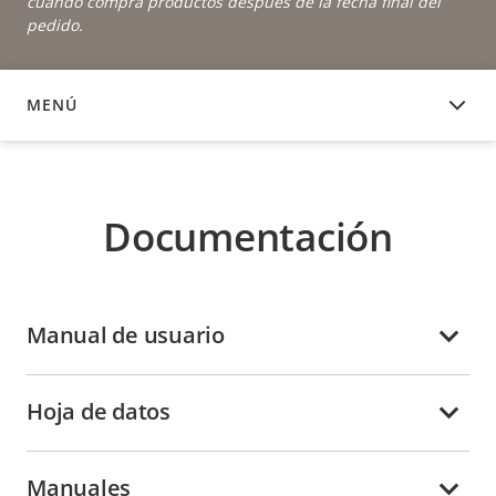
cuando compra productos después de la fecha final del
pedido.
MENÚ
DOCUMENTACIÓN
Documentación
Manual de usuario
Hoja de datos
Manuales