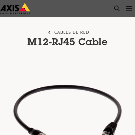
Saltar
open s
Op
Clo
al
contenido
principal
CABLES DE RED
M12-RJ45 Cable