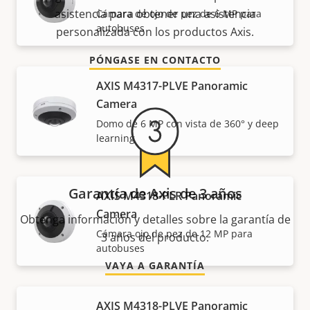
asistencia para obtener una asistencia
Cámara de ojo de pez de 6 MP para
autobuses
personalizada con los productos Axis.
PÓNGASE EN CONTACTO
AXIS M4317-PLVE Panoramic
Camera
Domo de 6 MP con vista de 360° y deep
learning
Garantía de Axis de 3 años
AXIS M4318-PLR Panoramic
Camera
Obtenga información y detalles sobre la garantía de
Cámara ojo de pez de 12 MP para
3 años del producto.
autobuses
VAYA A GARANTÍA
AXIS M4318-PLVE Panoramic