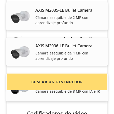
AXIS M2035-LE Bullet Camera
Cámara asequible de 2 MP con
aprendizaje profundo
¿Quiere comprar productos Axis?
AXIS M2036-LE Bullet Camera
Localice revendedores, integradores de
Cámara asequible de 4 MP con
sistemas e instaladores de productos y
aprendizaje profundo
sistemas de Axis.
BUSCAR UN REVENDEDOR
AXIS M2048-LE Bullet Camera
Cámara asequible de 8 MP con IA e IR
Codificadores de vídeo