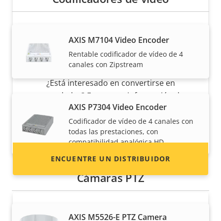
AXIS M7104 Video Encoder
Rentable codificador de vídeo de 4
¿Quiere vender productos Axis?
canales con Zipstream
¿Está interesado en convertirse en
revendedor? Encuentre información de
AXIS P7304 Video Encoder
contacto de distribuidores de productos y
sistemas Axis.
Codificador de vídeo de 4 canales con
todas las prestaciones, con
compatibilidad analógica HD
ENCUENTRE UN DISTRIBUIDOR
Cámaras PTZ
AXIS M5526-E PTZ Camera