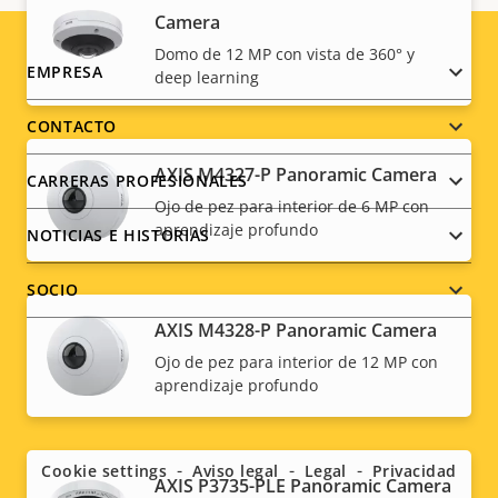
Camera
Domo de 12 MP con vista de 360° y
Footer
EMPRESA
deep learning
menu
CONTACTO
AXIS M4327-P Panoramic Camera
CARRERAS PROFESIONALES
Ojo de pez para interior de 6 MP con
aprendizaje profundo
NOTICIAS E HISTORIAS
SOCIO
AXIS M4328-P Panoramic Camera
Ojo de pez para interior de 12 MP con
aprendizaje profundo
Social
menu
Cookie settings
Aviso legal
Legal
Privacidad
AXIS P3735-PLE Panoramic Camera