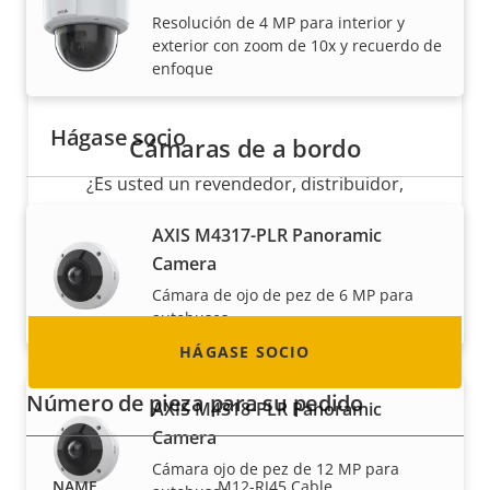
Resolución de 4 MP para interior y
exterior con zoom de 10x y recuerdo de
enfoque
Hágase socio
Cámaras de a bordo
¿Es usted un revendedor, distribuidor,
integrador de sistemas o instalador? Tenemos
AXIS M4317-PLR Panoramic
socios en casi todos los países del mundo.
Camera
¡Descubra cómo convertirse en uno de ellos!
Cámara de ojo de pez de 6 MP para
autobuses
HÁGASE SOCIO
Número de pieza para su pedido
AXIS M4318-PLR Panoramic
Camera
Cámara ojo de pez de 12 MP para
M12-RJ45 Cable