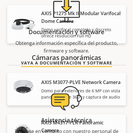
AXIS P1275 Mk II Modular Varifocal
Dome Camera
Domo varifocal completo y discreto
Documentación y software
ofrece resolución Full HD
Obtenga información específica del producto,
firmware y software.
Cámaras panorámicas
VAYA A DOCUMENTACIÓN Y SOFTWARE
AXIS M3077-PLVE Network Camera
Domo para exteriores de 6 MP con vista
panorámica de 360° y captura de audio
Asistencia técnica
AXIS M4317-PLR Panoramic
Camera
Póngase en contacto con nuestro personal de