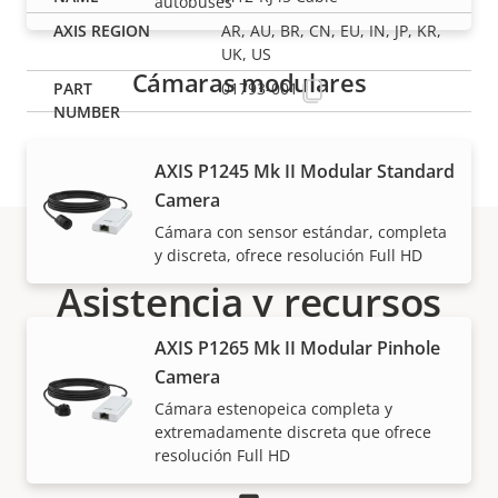
autobuses
AR, AU, BR, CN, EU, IN, JP, KR,
UK, US
Cámaras modulares
01793-001
AXIS P1245 Mk II Modular Standard
Camera
Cámara con sensor estándar, completa
y discreta, ofrece resolución Full HD
Asistencia y recursos
AXIS P1265 Mk II Modular Pinhole
¿Necesita información sobre cualquier producto
Camera
Axis, software o ayuda de uno de nuestros expertos?
Cámara estenopeica completa y
extremadamente discreta que ofrece
resolución Full HD