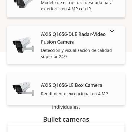
VISUALIZAR MÁS
Modelo de estructura desnuda para
exteriores en 4 MP con IR
MOSTRAR PRODUCTOS DESCATALOGADOS
AXIS Q1656-DLE Radar-Video
Fusion Camera
Detección y visualización de calidad
superior 24/7
Cómo comprar
AXIS Q1656-LE Box Camera
Nuestros socios fiables venden e instalan de forma
Rendimiento excepcional en 4 MP
experta las soluciones Axis y los productos
individuales.
Bullet cameras