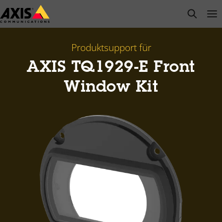
Zum
open s
Op
Clo
Hauptinhalt
springen
Produktsupport für
AXIS TQ1929-E Front
Window Kit