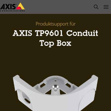
Zum
open s
Op
Clo
Hauptinhalt
springen
Produktsupport für
AXIS TP9601 Conduit
Top Box