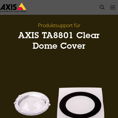
Zum
open s
Op
Clo
Hauptinhalt
springen
Produktsupport für
AXIS TA8801 Clear
Dome Cover