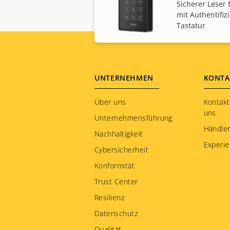
Sicherer Leser f
mit Authentifi
Tastatur
Footer
UNTERNEHMEN
KONTA
menu
Über uns
Kontakt
uns
Unternehmensführung
Händle
Nachhaltigkeit
Experie
Cybersicherheit
Konformität
Trust Center
Resilienz
Datenschutz
Qualität