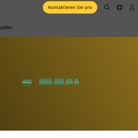
open searc
open l
an
Kontaktieren Sie uns
ellen