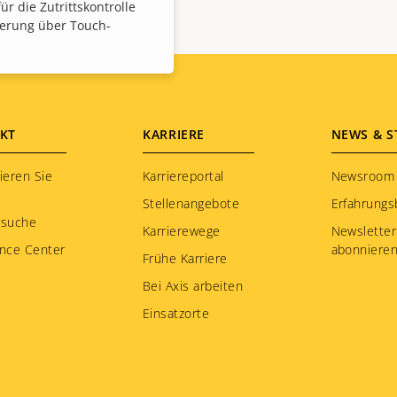
ür die Zutrittskontrolle
zierung über Touch-
KT
KARRIERE
NEWS & S
ieren Sie
Karriereportal
Newsroom
Stellenangebote
Erfahrungs
rsuche
Karrierewege
Newsletter
nce Center
abonniere
Frühe Karriere
Bei Axis arbeiten
Einsatzorte