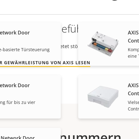
ein sicheres Gefühl
Network Door
AXIS
Cont
jährige Gewährleistung bietet störungsfreien Betrieb und K
-basierte Türsteuerung
Kompa
eine 
R GEWÄHRLEISTUNG VON AXIS LESEN
Network Door
AXIS
Cont
ng für bis zu vier
Viels
Contr
Artikelnummern
 Network Door