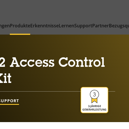
ngen
Produkte
Erkenntnisse
Lernen
Support
Partner
Bezugsqu
2 Access Control
it
SUPPORT
3-JÄHRIGE
GEWÄHRLEISTUNG