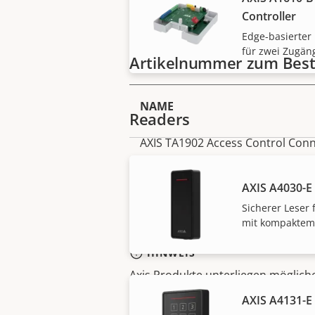
Controller
Edge-basierter
für zwei Zugän
Artikelnummer zum Best
NAME
Readers
AXIS TA1902 Access Control Conn
AXIS A4030-E
Sicherer Leser f
mit kompaktem
HINWEIS
Axis Produkte unterliegen möglic
Exportkontrollgesetze. Finden Sie 
AXIS A4131-E