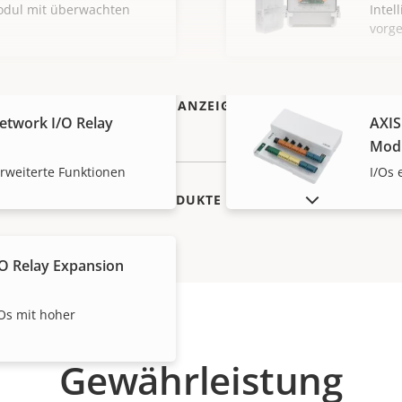
Modul mit überwachten
Intel
vorg
MEHR ANZEIGEN
etwork I/O Relay
AXIS
Mod
erweiterte Funktionen
I/Os 
AUSLAUFPRODUKTE ANZEIGEN
/O Relay Expansion
/Os mit hoher
Gewährleistung