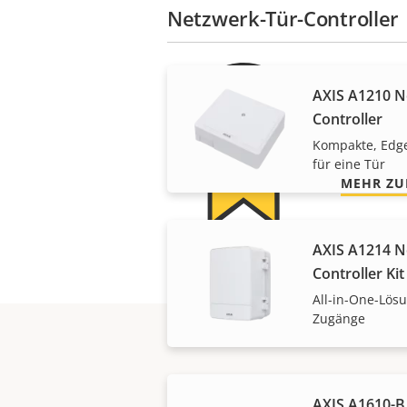
Netzwerk-Tür-Controller
Für 
AXIS A1210 
Controller
Unsere 3-
Kompakte, Edge
für eine Tür
MEHR ZU
AXIS A1214 
Controller Kit
All-in-One-Lösu
Zugänge
AXIS A1610-B