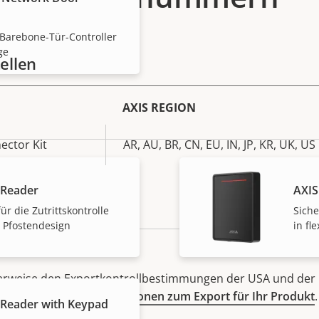
 Barebone-Tür-Controller
ge
ellen
AXIS REGION
ector Kit
AR, AU, BR, CN, EU, IN, JP, KR, UK, US
 Reader
AXIS
ür die Zutrittskontrolle
Siche
 Pfostendesign
in fl
herweise den Exportkontrollbestimmungen der USA und der 
hier
Compliance-Informationen zum Export für Ihr Produkt
.
 Reader with Keypad