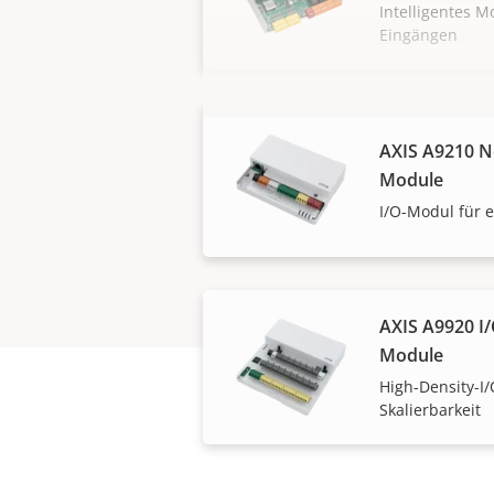
Intelligentes 
Eingängen
AXIS A9210 N
Module
I/O-Modul für 
AXIS A9920 I
Module
High-Density-I
Skalierbarkeit