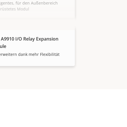
ligentes, für den Außenbereich
erüstetes Modul
 A9910 I/O Relay Expansion
ule
erweitern dank mehr Flexibilität