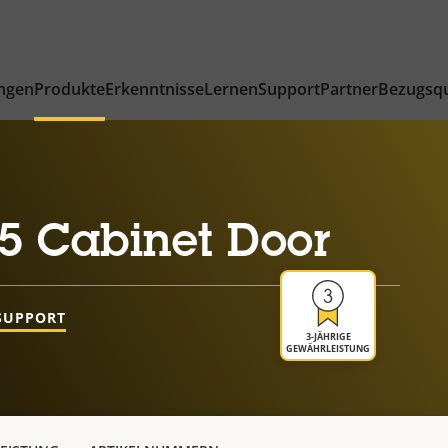
ngen
Produkte
Erkenntnisse
Lernen
Support
Partner
Bezugsqu
5 Cabinet Door
SUPPORT
3-JÄHRIGE
GEWÄHRLEISTUNG