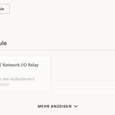
ule
ule
E Network I/O Relay
für den Außenbereich
Modul
MEHR ANZEIGEN