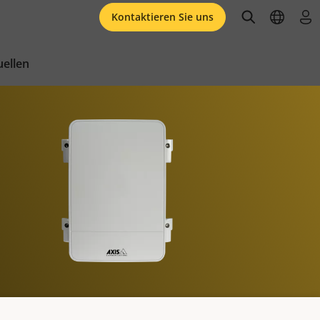
open searc
open l
an
Kontaktieren Sie uns
ellen