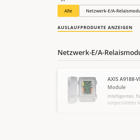
Alle
Netzwerk-E/A-Relaismod
AUSLAUFPRODUKTE ANZEIGEN
Netzwerk-E/A-Relaismod
AXIS A9188-V
Module
Intelligentes, 
vorgerüstetes 