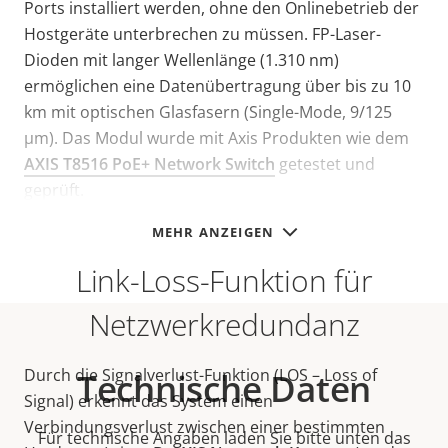
Ports installiert werden, ohne den Onlinebetrieb der
Hostgeräte unterbrechen zu müssen. FP-Laser-
Dioden mit langer Wellenlänge (1.310 nm)
ermöglichen eine Datenübertragung über bis zu 10
km mit optischen Glasfasern (Single-Mode, 9/125
μm). Das Modul wurde mit Axis Produkten wie dem
AXIS T8516 PoE+ Network Switch
getestet und
geprüft.
MEHR ANZEIGEN
Link-Loss-Funktion für
Netzwerkredundanz
Durch die Signalverlust-Funktion (LOS – Loss of
Technische Daten
Signal) erkennt das System einen
Verbindungsverlust zwischen einer bestimmten
Für technische Angaben laden Sie bitte unten das