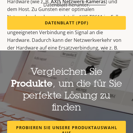
Hardware (wie z. B.
AXIS Netzwerk-Kameras
) und
Datenblatt herunter.
dem Host. Zu Gunsten einer optimalen
Netzwerkredundanz sendet die AXIS T8611 im Fall
DATENBLATT (PDF)
einer unterbrochenen oder für den Netzwerkverkehr
ungeeigneten Verbindung ein Signal an die
Hardware. Dadurch kann der Netzwerkverkehr von
der Hardware auf eine Ersatzverbindung, wie z. B.
einen RJ45-Anschluss, umgeleitet werden.
Vergleichen Sie
Für Verbindungen über große
Produkte
, um die für Sie
Entfernungen
perfekte Lösung zu
finden
Glasfaserverbindungen werden üblicherweise bei
der Überwachung von innerstädtischen Räumen,
Flughäfen und sonstigen großflächigen
PROBIEREN SIE UNSERE PRODUKTAUSWAHL
AUS