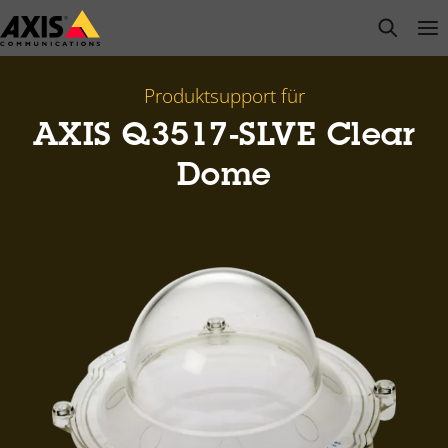
Zum
open s
Op
Clo
Hauptinhalt
springen
Produktsupport für
AXIS Q3517-SLVE Clear
Dome