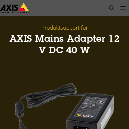
Zum
open s
Op
Clo
Hauptinhalt
springen
Produktsupport für
AXIS Mains Adapter 12
V DC 40 W