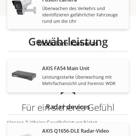
Überwachen des Verkehrs und
Identifizieren gefährlicher Fahrzeuge
rund um die Uhr
Gewährleistung
Modulare Kameras
AXIS FA54 Main Unit
Leistungsstarke Überwachung mit
Mehrfachansicht und Forensic WDR
Für ein sicheres Gefühl
Radar devices
Unsere 3-jährige Gewährleistung bietet
störungsfreien Betrieb und Kontrolle über Ihre
AXIS Q1656-DLE Radar-Video