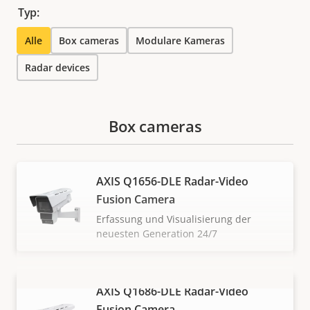
Typ:
Alle
Box cameras
Modulare Kameras
Radar devices
Box cameras
AXIS Q1656-DLE Radar-Video
Fusion Camera
Erfassung und Visualisierung der
neuesten Generation 24/7
AXIS Q1686-DLE Radar-Video
MEHR ANZEIGEN
Fusion Camera