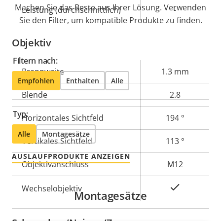
Machen Sie das Beste aus Ihrer Lösung. Verwenden
Leistung (durchschnittlich)
-
Sie den Filter, um kompatible Produkte zu finden.
Objektiv
Filtern nach:
Eigentumsbeschreibung
Brennweite
Eigentumswert
1.3 mm
Empfohlen
Enthalten
Alle
Blende
2.8
Typ:
Horizontales Sichtfeld
194 °
Alle
Montagesätze
Vertikales Sichtfeld
113 °
AUSLAUFPRODUKTE ANZEIGEN
Objektivanschluss
M12
Ja
Wechselobjektiv
Montagesätze