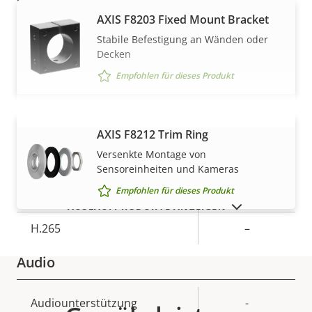
Schwenken/Neigen/Zoomen
AXIS F8203 Fixed Mount Bracket
Stabile Befestigung an Wänden oder
Eigentumsbeschreibung
Digitales Schwenken/Neigen
Eigentumswert
–
Decken
Digitaler Zoom
-
Empfohlen für dieses Produkt
Komprimierung
AXIS F8212 Trim Ring
MEHR ANZEIGEN
Versenkte Montage von
Eigentumsbeschreibung
Zipstream
Eigentumswert
–
Sensoreinheiten und Kameras
Empfohlen für dieses Produkt
H.264
-
AUSLAUFPRODUKTE ANZEIGEN
H.265
–
Audio
Eigentumsbeschreibung
Audiounterstützung
Eigentumswert
-