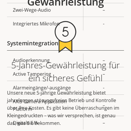
Gewährleistung
Zwei-Wege-Audio
–
Integriertes Mikrofon
-
Systemintegration
Eigentumsbeschreibung
Audioerkennung
Eigentumswert
–
5-Jahres-Gewährleistung für
Active Tampering
–
ein sicheres Gefühl
Alarmeingänge/-ausgänge
-
Unsere neue 5-jährige Gewährleistung bietet
jahrelangen störungsfreien Betrieb und Kontrolle
AXIS Camera Application
–
über Ihre Kosten. Es gibt keine Überraschungen im
Platform
Kleingedruckten – was wir versprechen, ist genau
Digitale E/A
–
das, was Sie bekommen.