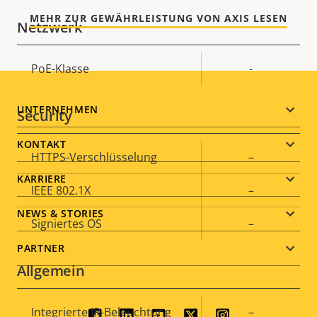
MEHR ZUR GEWÄHRLEISTUNG VON AXIS LESEN
Netzwerk
Eigentumsbeschreibung
PoE-Klasse
Eigentumswert
-
Footer
UNTERNEHMEN
Security
menu
KONTAKT
Eigentumsbeschreibung
HTTPS-Verschlüsselung
Eigentumswert
–
KARRIERE
IEEE 802.1X
–
NEWS & STORIES
Signiertes OS
–
PARTNER
Allgemein
Eigentumsbeschreibung
Integrierte IR-Beleuchtung
Eigentumswert
–