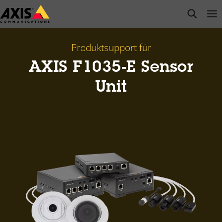
Zum
open s
Op
Clo
Hauptinhalt
springen
Produktsupport für
AXIS F1035-E Sensor
Unit