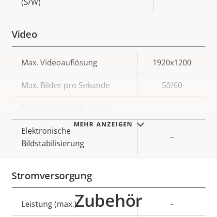
(S/W)
Video
Eigentumsbeschreibung
Max. Videoauflösung
Eigentumswert
1920x1200
Max. Bilder pro Sekunde
50/60
Tag- und Nacht-Funktion
–
MEHR ANZEIGEN
Elektronische
–
Bildstabilisierung
Stromversorgung
Zubehör
Eigentumsbeschreibung
Leistung (max.)
Eigentumswert
-