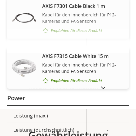
–
AXIS F7301 Cable Black 1 m
geeignet
Kabel für den Innenbereich für P12-
IP-Schutzklasse
-
Kameras und FA-Sensoren
Empfohlen für dieses Produkt
Vandalismus-Schutzklasse
-
Kabeleingang
-
AXIS F7315 Cable White 15 m
MEHR ANZEIGEN
Nachlackierungsgeeignet
–
Kabel für den Innenbereich für P12-
Kameras und FA-Sensoren
Gehäusematerial
Plastic
Empfohlen für dieses Produkt
AUSLAUFPRODUKTE ANZEIGEN
Power
Eigentumsbeschreibung
Leistung (max.)
Eigentumswert
-
Leistung (durchschnittlich)
-
Gewährleistung