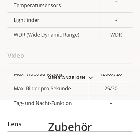
-
Temperatursensors
Lightfinder
-
WDR (Wide Dynamic Range)
WDR
Video
Eigentumsbeschreibung
Max. Videoauflösung
Eigentumswert
1280x720
MEHR ANZEIGEN
Max. Bilder pro Sekunde
25/30
Tag- und Nacht-Funktion
–
Zubehör
Lens