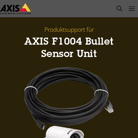
Zum
open s
Op
Clo
Hauptinhalt
springen
Produktsupport für
AXIS F1004 Bullet
Sensor Unit