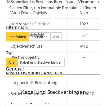
Machen Sie das Beste aus Ihrer Lösung. Verwenden
Eigentumsbeschreibung
Brennweite
Eigentumswert
2.1 mm
Sie den Filter, um kompatible Produkte zu finden.
Vario-Fokus-Objektiv
Nein
Horizontales Sichtfeld
102 °
Filtern nach:
Vertikales Sichtfeld
56 °
Empfohlen
Enthalten
Alle
Objektivanschluss
M12
Typ:
Wechselobjektiv
–
Alle
Kabel und Steckverbinder
General
AUSLAUFPRODUKTE ANZEIGEN
Eigentumsbeschreibung
Integrierte IR-Beleuchtung
Eigentumswert
–
Kabel und Steckverbinder
Betriebstemperatur
-20 to 50 °C
Für den Außenbereich