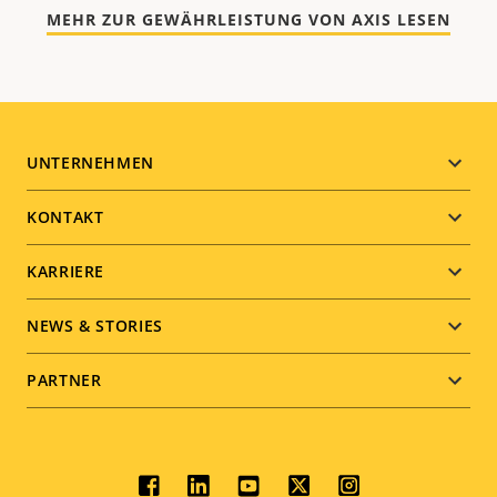
MEHR ZUR GEWÄHRLEISTUNG VON AXIS LESEN
Footer
UNTERNEHMEN
menu
KONTAKT
KARRIERE
NEWS & STORIES
PARTNER